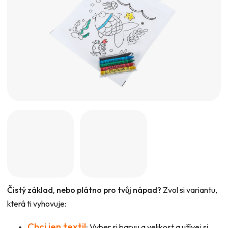
hvězdiček.
Čistý základ, nebo plátno pro tvůj nápad?
Zvol si variantu,
která ti vyhovuje:
Chci jen textil
:
Vyber si barvu a velikost a užívej si