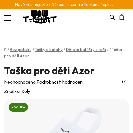
Nově nás najdete v Nákupním centru Fontána Teplice
Hledat
N
K
Domů
/
Bez potisku
/
Tašky a batohy
/
Dětské batůžky a tašky
/
Taška
pro děti Azor
Taška pro děti Azor
Průměrné
Neohodnoceno
Podrobnosti hodnocení
hodnocení
Značka:
Roly
produktu
je
NOVINKA
0,0
z
5