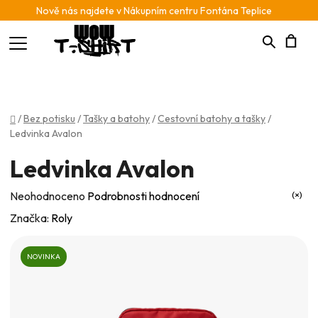
Nově nás najdete v Nákupním centru Fontána Teplice
Hledat
N
K
Domů
/
Bez potisku
/
Tašky a batohy
/
Cestovní batohy a tašky
/
Ledvinka Avalon
Ledvinka Avalon
Průměrné
Neohodnoceno
Podrobnosti hodnocení
hodnocení
Značka:
Roly
produktu
je
NOVINKA
0,0
z
5