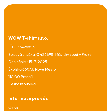
Z
á
p
a
t
í
WOW T-shirt s.r.o.
IČO: 23426853
Spisová značka: C 426898, Městský soud v Praze
Den zápisu: 15. 7. 2025
Školská 660/3, Nové Město
110 00 Praha 1
Česká republika
Informace pro vás
O nás