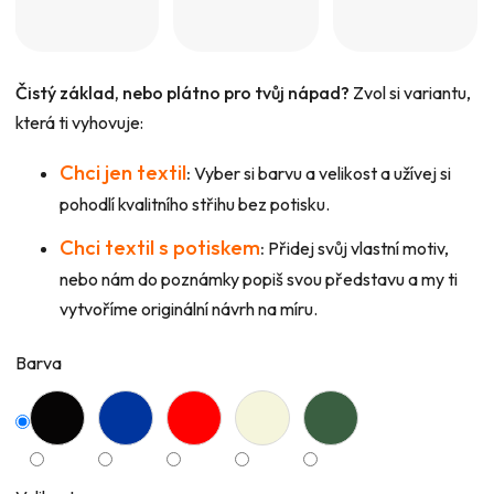
Čistý základ, nebo plátno pro tvůj nápad?
Zvol si variantu,
která ti vyhovuje:
Chci jen textil
:
Vyber si barvu a velikost a užívej si
pohodlí kvalitního střihu bez potisku.
Chci textil s potiskem
:
Přidej svůj vlastní motiv,
nebo nám do poznámky popiš svou představu a my ti
vytvoříme originální návrh na míru.
Barva