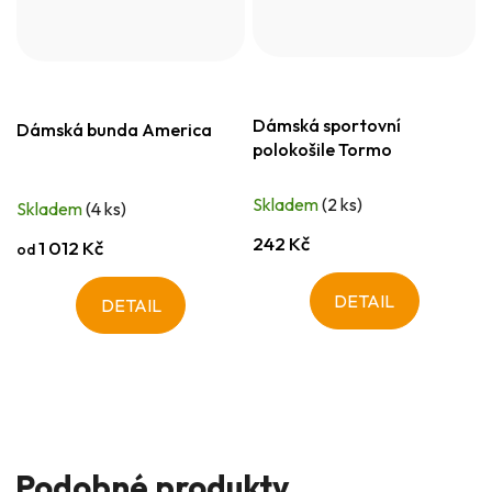
Dámská sportovní
Dámská bunda America
polokošile Tormo
Skladem
(2 ks)
Skladem
(4 ks)
242 Kč
1 012 Kč
od
DETAIL
DETAIL
Podobné produkty