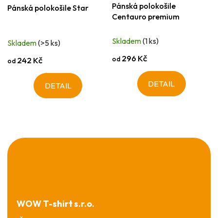
Pánská polokošile
Pánská polokošile Star
Centauro premium
Skladem
(1 ks)
Skladem
(>5 ks)
296 Kč
od
242 Kč
od
DETAIL
DETAIL
Z
á
p
a
t
í
WOW T-shirt s.r.o.