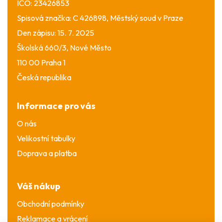
IČO: 23426853
Spisová značka: C 426898, Městský soud v Praze
Den zápisu: 15. 7. 2025
Školská 660/3, Nové Město
110 00 Praha 1
Česká republika
Informace pro vás
O nás
Velikostní tabulky
Doprava a platba
Váš nákup
Obchodní podmínky
Reklamace a vrácení