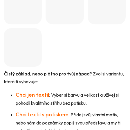
Čistý základ, nebo plátno pro tvůj nápad?
Zvol si variantu,
která ti vyhovuje:
Chci jen textil
:
Vyber si barvu a velikost a užívej si
pohodlí kvalitního střihu bez potisku.
Chci textil s potiskem
:
Přidej svůj vlastní motiv,
nebo nám do poznámky popiš svou představu a my ti