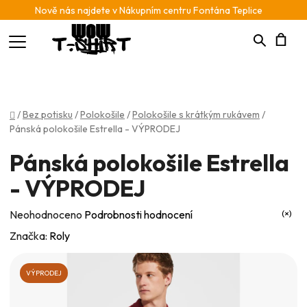
Nově nás najdete v Nákupním centru Fontána Teplice
Hledat
N
K
Domů
/
Bez potisku
/
Polokošile
/
Polokošile s krátkým rukávem
/
Pánská polokošile Estrella - VÝPRODEJ
Pánská polokošile Estrella
- VÝPRODEJ
Průměrné
Neohodnoceno
Podrobnosti hodnocení
hodnocení
Značka:
Roly
produktu
je
VÝPRODEJ
0,0
z