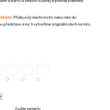
ber si barvu a velikost a užívej si pohodlí kvalitního
tiskem
:
Přidej svůj vlastní motiv, nebo nám do
 představu a my ti vytvoříme originální návrh na míru.
Zvolte variantu