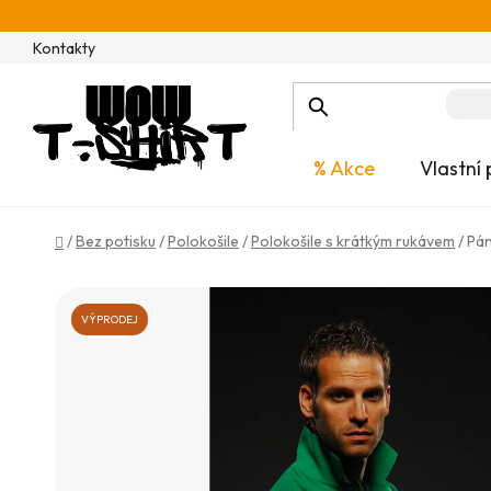
Přejít
na
Kontakty
obsah
% Akce
Vlastní 
Domů
/
Bez potisku
/
Polokošile
/
Polokošile s krátkým rukávem
/
Pán
VÝPRODEJ