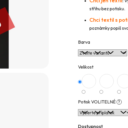
Chci jen textil
:
Vy
hvězdiček.
střihu bez potisku.
Chci textil s po
poznámky popiš svou
Barva
Velikost
Potisk VOLITELNÉ
?
Dostupnost