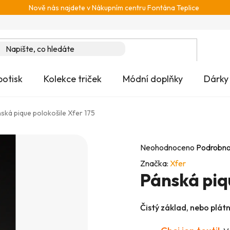
Nově nás najdete v Nákupním centru Fontána Teplice
potisk
Kolekce triček
Módní doplňky
Dárky
ská pique polokošile Xfer 175
Průměrné
Neohodnoceno
Podrobno
hodnocení
Značka:
Xfer
Pánská piqu
produktu
je
0,0
Čistý základ, nebo plát
z
5