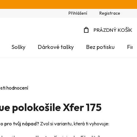
Přihlášení
Registrace
PRÁZDNÝ KOŠÍK
NÁKUPNÍ
Sošky
Dárkové tašky
Bez potisku
Fir
KOŠÍK
sti hodnocení
e polokošile Xfer 175
no pro tvůj nápad?
Zvol si variantu, která ti vyhovuje: