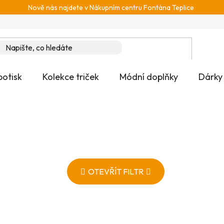
Nově nás najdete v Nákupním centru Fontána Teplice
potisk
Kolekce triček
Módní doplňky
Dárky
OTEVŘÍT FILTR