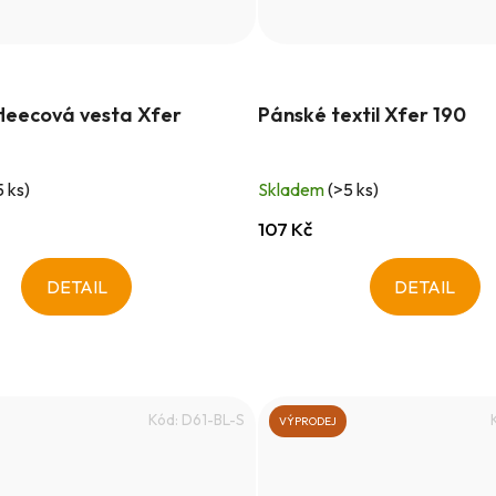
leecová vesta Xfer
Pánské textil Xfer 190
5 ks)
Skladem
(>5 ks)
107 Kč
DETAIL
DETAIL
Kód:
D61-BL-S
VÝPRODEJ