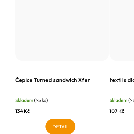
Čepice Turned sandwich Xfer
textil s 
Skladem
(>5 ks)
Skladem
(>
134 Kč
107 Kč
DETAIL