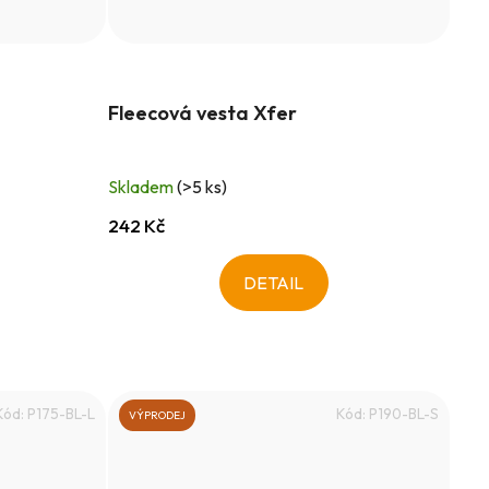
Fleecová vesta Xfer
Skladem
(>5 ks)
242 Kč
DETAIL
Kód:
P175-BL-L
Kód:
P190-BL-S
VÝPRODEJ