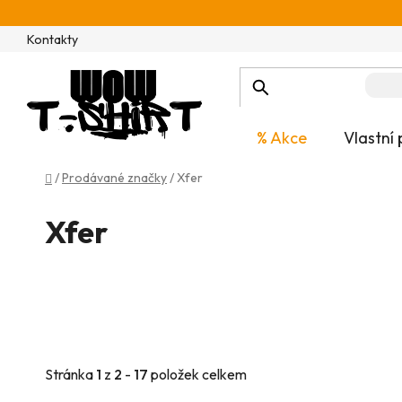
Přejít
na
Kontakty
obsah
% Akce
Vlastní 
Domů
/
Prodávané značky
/
Xfer
Xfer
Stránka
1
z
2
-
17
položek celkem