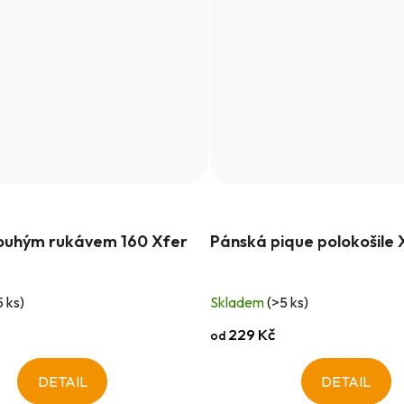
dlouhým rukávem 160 Xfer
Pánská pique polokošile 
5 ks)
Skladem
(>5 ks)
229 Kč
od
DETAIL
DETAIL