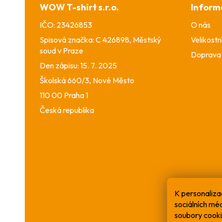
a
WOW T-shirt s.r.o.
Inform
t
í
IČO: 23426853
O nás
Spisová značka: C 426898, Městský
Velikostn
soud v Praze
Doprava 
Den zápisu: 15. 7. 2025
Školská 660/3, Nové Město
110 00 Praha 1
Česká republika
K personaliza
sociálních mé
soubory cooki