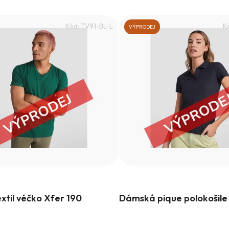
Kód:
TV91-BL-L
K
VÝPRODEJ
xtil véčko Xfer 190
Dámská pique polokošile