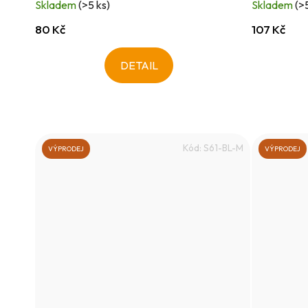
Skladem
(>5 ks)
Skladem
(>
ů
80 Kč
107 Kč
DETAIL
Kód:
S61-BL-M
VÝPRODEJ
VÝPRODEJ