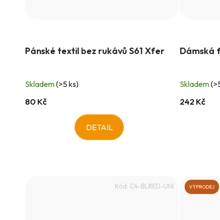
Pánské textil bez rukávů S61 Xfer
Dámská f
Skladem
(>5 ks)
Skladem
(>
80 Kč
242 Kč
DETAIL
Kód:
C4-BLRED-UNI
VÝPRODEJ