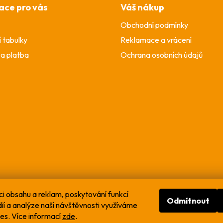
v
ace pro vás
Váš nákup
ý
Obchodní podmínky
p
i
í tabulky
Reklamace a vrácení
s
a platba
Ochrana osobních údajů
u
ci obsahu a reklam, poskytování funkcí
Odmítnout
dií a analýze naší návštěvnosti využíváme
es. Více informací
zde
.