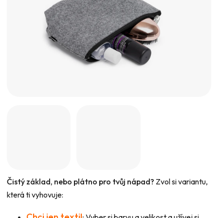
hvězdiček.
Čistý základ, nebo plátno pro tvůj nápad?
Zvol si variantu,
která ti vyhovuje:
Chci jen textil
:
Vyber si barvu a velikost a užívej si