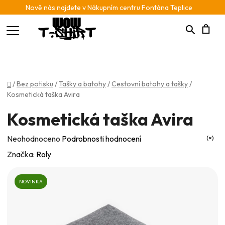
Nově nás najdete v Nákupním centru Fontána Teplice
Hledat
N
K
Domů
/
Bez potisku
/
Tašky a batohy
/
Cestovní batohy a tašky
/
Kosmetická taška Avira
Kosmetická taška Avira
Průměrné
Neohodnoceno
Podrobnosti hodnocení
hodnocení
Značka:
Roly
produktu
je
NOVINKA
0,0
z
5