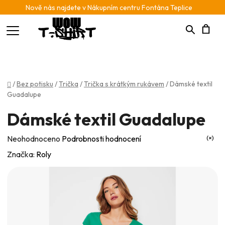
Nově nás najdete v Nákupním centru Fontána Teplice
Hledat
N
K
Domů
/
Bez potisku
/
Trička
/
Trička s krátkým rukávem
/
Dámské textil
Guadalupe
Dámské textil Guadalupe
Průměrné
Neohodnoceno
Podrobnosti hodnocení
hodnocení
Značka:
Roly
produktu
je
0,0
z
5