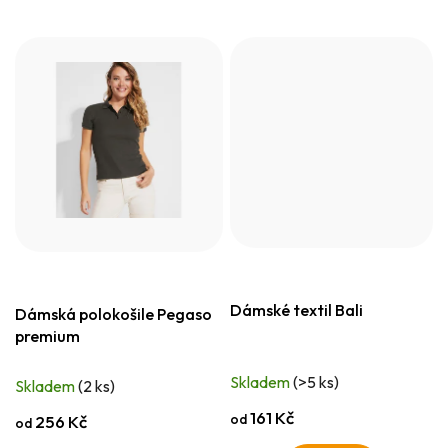
Dámské textil Bali
Dámská polokošile Pegaso
premium
Skladem
(>5 ks)
Skladem
(2 ks)
161 Kč
od
256 Kč
od