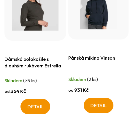
Pánská mikina Vinson
Dámská polokošile s
dlouhým rukávem Estrella
Skladem
(2 ks)
Skladem
(>5 ks)
931 Kč
od
364 Kč
od
DETAIL
DETAIL