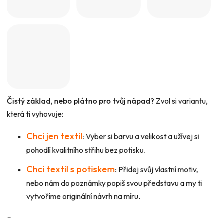
Čistý základ, nebo plátno pro tvůj nápad?
Zvol si variantu,
která ti vyhovuje:
Chci jen textil
:
Vyber si barvu a velikost a užívej si
pohodlí kvalitního střihu bez potisku.
Chci textil s potiskem
:
Přidej svůj vlastní motiv,
nebo nám do poznámky popiš svou představu a my ti
vytvoříme originální návrh na míru.