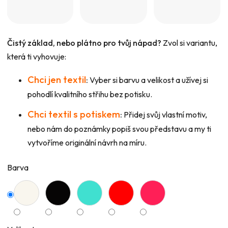
Čistý základ, nebo plátno pro tvůj nápad?
Zvol si variantu,
která ti vyhovuje:
Chci jen textil
:
Vyber si barvu a velikost a užívej si
pohodlí kvalitního střihu bez potisku.
Chci textil s potiskem
:
Přidej svůj vlastní motiv,
nebo nám do poznámky popiš svou představu a my ti
vytvoříme originální návrh na míru.
Barva