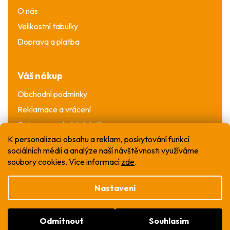
O nás
Velikostní tabulky
Doprava a platba
Váš nákup
Obchodní podmínky
Reklamace a vrácení
Ochrana osobních údajů
K personalizaci obsahu a reklam, poskytování funkcí
sociálních médií a analýze naší návštěvnosti využíváme
soubory cookies. Více informací
zde
.
Nastavení
Vytvořil Shoptet
Odmítnout
Souhlasím
Copyright 2026
WOW T-shirt
. Všechna práva