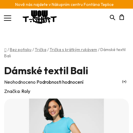
Nově nás najdete v Nákupním centru Fontána Teplice
Hledat
N
K
Domů
/
Bez potisku
/
Trička
/
Trička s krátkým rukávem
/
Dámské textil
Bali
Dámské textil Bali
Průměrné
Neohodnoceno
Podrobnosti hodnocení
hodnocení
Značka:
Roly
produktu
je
0,0
z
5