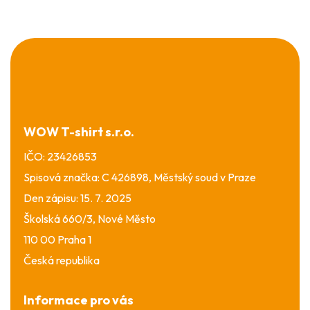
Z
á
p
a
t
í
WOW T-shirt s.r.o.
IČO: 23426853
Spisová značka: C 426898, Městský soud v Praze
Den zápisu: 15. 7. 2025
Školská 660/3, Nové Město
110 00 Praha 1
Česká republika
Informace pro vás