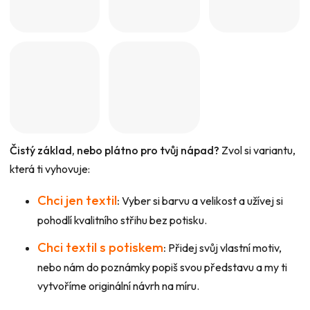
Čistý základ, nebo plátno pro tvůj nápad?
Zvol si variantu,
která ti vyhovuje:
Chci jen textil
:
Vyber si barvu a velikost a užívej si
pohodlí kvalitního střihu bez potisku.
Chci textil s potiskem
:
Přidej svůj vlastní motiv,
nebo nám do poznámky popiš svou představu a my ti
vytvoříme originální návrh na míru.