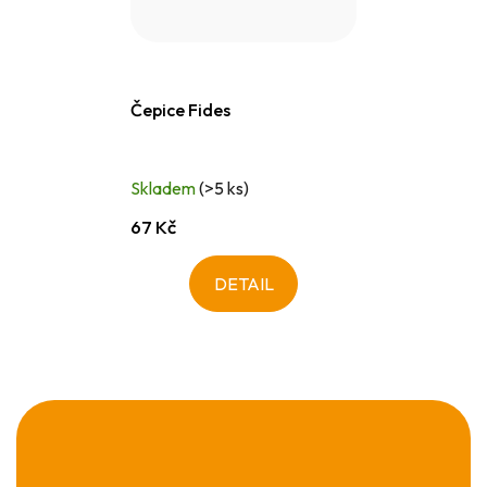
Čepice Fides
Skladem
(>5 ks)
67 Kč
DETAIL
Z
á
p
a