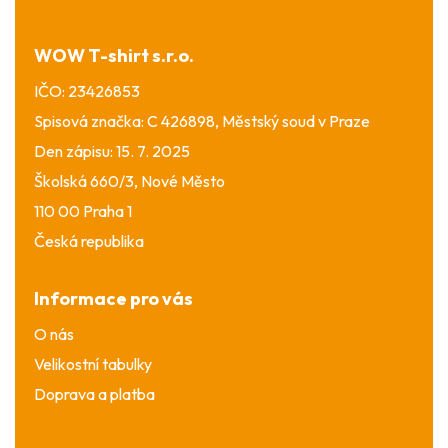
t
í
WOW T-shirt s.r.o.
IČO: 23426853
Spisová značka: C 426898, Městský soud v Praze
Den zápisu: 15. 7. 2025
Školská 660/3, Nové Město
110 00 Praha 1
Česká republika
Informace pro vás
O nás
Velikostní tabulky
Doprava a platba