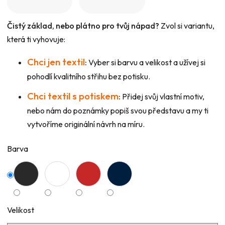
Čistý základ, nebo plátno pro tvůj nápad?
Zvol si variantu,
která ti vyhovuje:
Chci jen textil
:
Vyber si barvu a velikost a užívej si
pohodlí kvalitního střihu bez potisku.
Chci textil s potiskem
:
Přidej svůj vlastní motiv,
nebo nám do poznámky popiš svou představu a my ti
vytvoříme originální návrh na míru.
Barva
Velikost