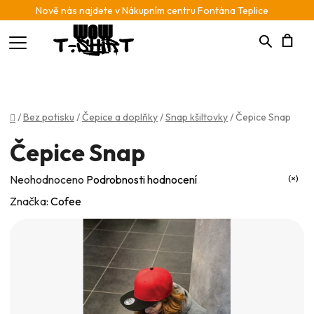
Nově nás najdete v Nákupním centru Fontána Teplice
Hledat
N
K
Domů
/
Bez potisku
/
Čepice a doplňky
/
Snap kšiltovky
/
Čepice Snap
Čepice Snap
Průměrné
Neohodnoceno
Podrobnosti hodnocení
hodnocení
Značka:
Cofee
produktu
je
0,0
z
5
hvězdiček.