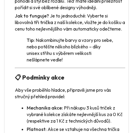
pohodlí a styl bez rozdílu. Teď máte ideální příležitost
pořídit si své oblíbené designy výhodněji.
Jak to funguje?
Je to jednoduché: Vyberte si
libovolná
tři trička
z naší kolekce, vložte je do košíku a
cenu toho nejlevnějšího vám automaticky odečteme.
Tip:
Nakombinujte barvy a vzory pro sebe,
nebo potěšte někoho blízkého – díky
unisex střihu s výběrem velikosti
nešlápnete vedle!
📋 Podmínky akce
Aby vše proběhlo hladce, připravili jsme pro vás
stručný přehled pravidel:
Mechanika akce:
Při nákupu 3 kusů triček z
vybrané kolekce získáte nejlevnější kus za 0 Kč
(respektive za 1 Kč z technických důvodů).
Platnost:
Akce se vztahuje na všechna trička