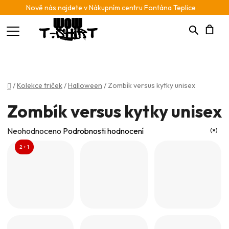
Nově nás najdete v Nákupním centru Fontána Teplice
Hledat
N
K
Domů
/
Kolekce triček
/
Halloween
/
Zombík versus kytky unisex
Zombík versus kytky unisex
Průměrné
Neohodnoceno
Podrobnosti hodnocení
hodnocení
2 + 1
produktu
je
0,0
z
5
hvězdiček.