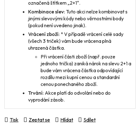
označená štítkem „2+1“.
Kombinace slev:
Tuto akci nelze kombinovat s
jinými slevovými kódy nebo věrnostními body
(pokud není uvedeno jinak).
Vrácení zboží:
* V případě vrácení
celé sady
(všech 3 triček) vám bude vrácena plná
uhrazená částka.
Při vrácení
části zboží
(např. pouze
jednoho trička) zaniká nárok na slevu 2+1 a
bude vám vrácena částka odpovídající
rozdílu mezi kupní cenou a standardní
cenou ponechaného zboží.
Trvání:
Akce platí do odvolání nebo do
vyprodání zásob.
Tisk
Zeptat se
Hlídat
Sdílet