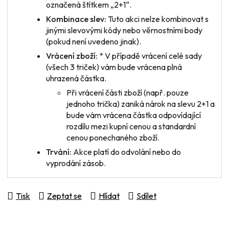
označená štítkem „2+1“.
Kombinace slev:
Tuto akci nelze kombinovat s
jinými slevovými kódy nebo věrnostními body
(pokud není uvedeno jinak).
Vrácení zboží:
* V případě vrácení
celé sady
(všech 3 triček) vám bude vrácena plná
uhrazená částka.
Při vrácení
části zboží
(např. pouze
jednoho trička) zaniká nárok na slevu 2+1 a
bude vám vrácena částka odpovídající
rozdílu mezi kupní cenou a standardní
cenou ponechaného zboží.
Trvání:
Akce platí do odvolání nebo do
vyprodání zásob.
Tisk
Zeptat se
Hlídat
Sdílet