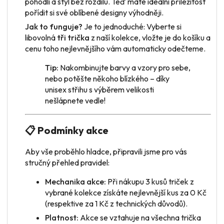
pohodlí a styl bez rozdílu. Teď máte ideální příležitost
pořídit si své oblíbené designy výhodněji.
Jak to funguje?
Je to jednoduché: Vyberte si
libovolná
tři trička
z naší kolekce, vložte je do košíku a
cenu toho nejlevnějšího vám automaticky odečteme.
Tip:
Nakombinujte barvy a vzory pro sebe,
nebo potěšte někoho blízkého – díky
unisex střihu s výběrem velikosti
nešlápnete vedle!
📋 Podmínky akce
Aby vše proběhlo hladce, připravili jsme pro vás
stručný přehled pravidel:
Mechanika akce:
Při nákupu 3 kusů triček z
vybrané kolekce získáte nejlevnější kus za 0 Kč
(respektive za 1 Kč z technických důvodů).
Platnost:
Akce se vztahuje na všechna trička