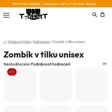
Nově nás najdete v Nákupním centru Fontána Teplice
Hledat
N
K
Domů
/
Kolekce triček
/
Halloween
/
Zombík v tílku unisex
Zombík v tílku unisex
Průměrné
Neohodnoceno
Podrobnosti hodnocení
hodnocení
2 + 1
produktu
je
0,0
z
5
hvězdiček.