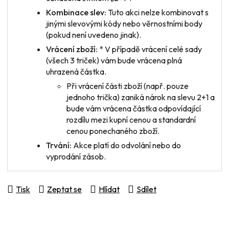
Kombinace slev:
Tuto akci nelze kombinovat s
jinými slevovými kódy nebo věrnostními body
(pokud není uvedeno jinak).
Vrácení zboží:
* V případě vrácení
celé sady
(všech 3 triček) vám bude vrácena plná
uhrazená částka.
Při vrácení
části zboží
(např. pouze
jednoho trička) zaniká nárok na slevu 2+1 a
bude vám vrácena částka odpovídající
rozdílu mezi kupní cenou a standardní
cenou ponechaného zboží.
Trvání:
Akce platí do odvolání nebo do
vyprodání zásob.
Tisk
Zeptat se
Hlídat
Sdílet