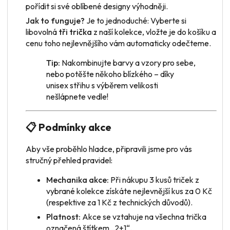
pořídit si své oblíbené designy výhodněji.
Jak to funguje?
Je to jednoduché: Vyberte si
libovolná
tři trička
z naší kolekce, vložte je do košíku a
cenu toho nejlevnějšího vám automaticky odečteme.
Tip:
Nakombinujte barvy a vzory pro sebe,
nebo potěšte někoho blízkého – díky
unisex střihu s výběrem velikosti
nešlápnete vedle!
📋 Podmínky akce
Aby vše proběhlo hladce, připravili jsme pro vás
stručný přehled pravidel:
Mechanika akce:
Při nákupu 3 kusů triček z
vybrané kolekce získáte nejlevnější kus za 0 Kč
(respektive za 1 Kč z technických důvodů).
Platnost:
Akce se vztahuje na všechna trička
označená štítkem „2+1“.