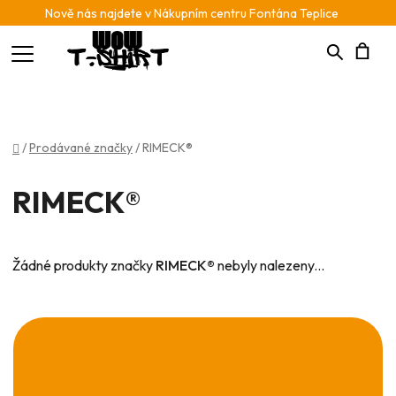
Nově nás najdete v Nákupním centru Fontána Teplice
Hledat
N
K
Domů
/
Prodávané značky
/
RIMECK®
RIMECK®
Žádné produkty značky
RIMECK®
nebyly nalezeny...
Z
á
p
a