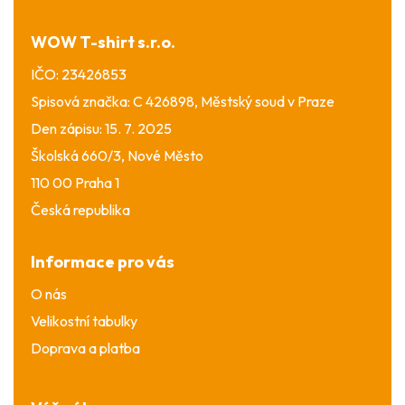
t
í
WOW T-shirt s.r.o.
IČO: 23426853
Spisová značka: C 426898, Městský soud v Praze
Den zápisu: 15. 7. 2025
Školská 660/3, Nové Město
110 00 Praha 1
Česká republika
Informace pro vás
O nás
Velikostní tabulky
Doprava a platba