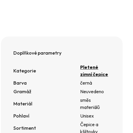
Doplňkové parametry
Pletené
Kategorie
zimní čepice
Barva
černá
Gramáž
Neuvedeno
směs
Materiál
materiálů
Pohlaví
Unisex
Čepice a
Sortiment
kšiltovky