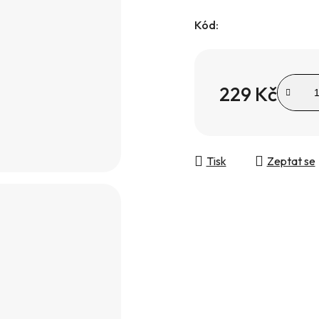
Kód:
229 Kč
Měrná cena:
Tisk
Zeptat se