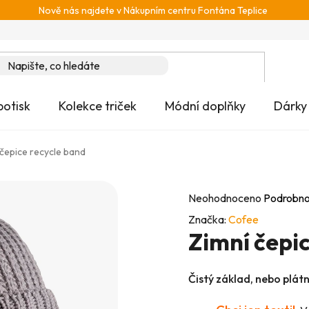
Nově nás najdete v Nákupním centru Fontána Teplice
potisk
Kolekce triček
Módní doplňky
Dárky
 čepice recycle band
Průměrné
Neohodnoceno
Podrobno
hodnocení
Značka:
Cofee
Zimní čepi
produktu
je
0,0
Čistý základ, nebo plát
z
5