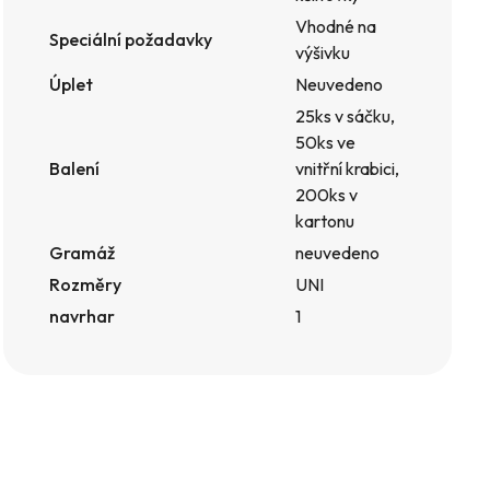
Vhodné na
Speciální požadavky
výšivku
Úplet
Neuvedeno
25ks v sáčku,
50ks ve
Balení
vnitřní krabici,
200ks v
kartonu
Gramáž
neuvedeno
Rozměry
UNI
navrhar
1