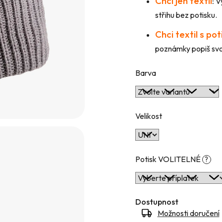
Chci jen textil
:
Vy
hvězdiček.
střihu bez potisku.
Chci textil s po
poznámky popiš svou
Barva
Velikost
Potisk VOLITELNÉ
?
Dostupnost
Možnosti doručení