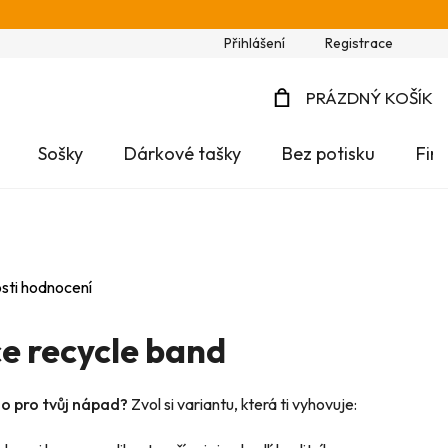
Přihlášení
Registrace
PRÁZDNÝ KOŠÍK
NÁKUPNÍ
Sošky
Dárkové tašky
Bez potisku
Fir
KOŠÍK
sti hodnocení
ce recycle band
no pro tvůj nápad?
Zvol si variantu, která ti vyhovuje: