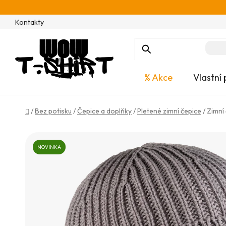
Přejít
na
Kontakty
obsah
% Akce
Vlastní 
Domů
/
Bez potisku
/
Čepice a doplňky
/
Pletené zimní čepice
/
Zimní
NOVINKA