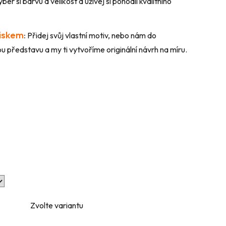
ber si barvu a velikost a užívej si pohodlí kvalitního
tiskem
:
Přidej svůj vlastní motiv, nebo nám do
 představu a my ti vytvoříme originální návrh na míru.
Zvolte variantu