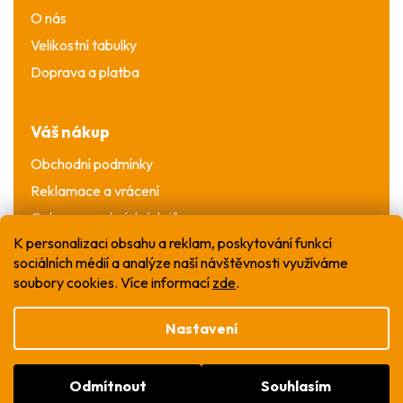
O nás
Velikostní tabulky
Doprava a platba
Váš nákup
Obchodní podmínky
Reklamace a vrácení
Ochrana osobních údajů
K personalizaci obsahu a reklam, poskytování funkcí
sociálních médií a analýze naší návštěvnosti využíváme
soubory cookies. Více informací
zde
.
Nastavení
Vytvořil Shoptet
Odmítnout
Souhlasím
Copyright 2026
WOW T-shirt
. Všechna práva