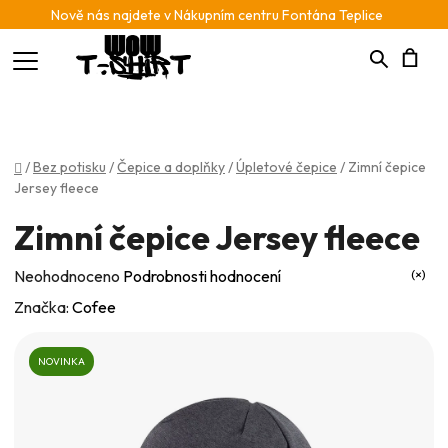
Nově nás najdete v Nákupním centru Fontána Teplice
Hledat
N
K
Domů
/
Bez potisku
/
Čepice a doplňky
/
Úpletové čepice
/
Zimní čepice
Jersey fleece
Zimní čepice Jersey fleece
Průměrné
Neohodnoceno
Podrobnosti hodnocení
hodnocení
Značka:
Cofee
produktu
je
NOVINKA
0,0
z
5