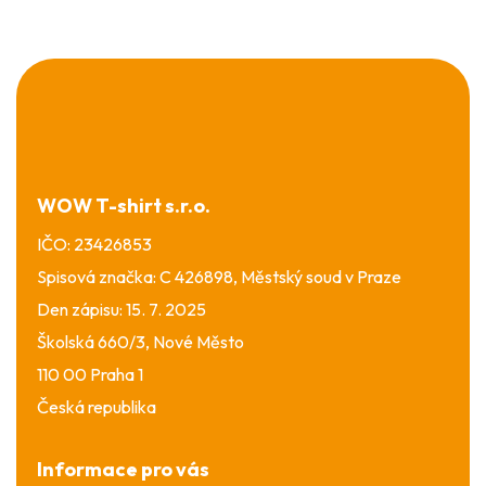
Z
á
p
a
t
í
WOW T-shirt s.r.o.
IČO: 23426853
Spisová značka: C 426898, Městský soud v Praze
Den zápisu: 15. 7. 2025
Školská 660/3, Nové Město
110 00 Praha 1
Česká republika
Informace pro vás