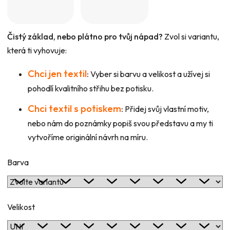
Čistý základ, nebo plátno pro tvůj nápad?
Zvol si variantu,
která ti vyhovuje:
Chci jen textil
:
Vyber si barvu a velikost a užívej si
pohodlí kvalitního střihu bez potisku.
Chci textil s potiskem
:
Přidej svůj vlastní motiv,
nebo nám do poznámky popiš svou představu a my ti
vytvoříme originální návrh na míru.
Barva
Velikost