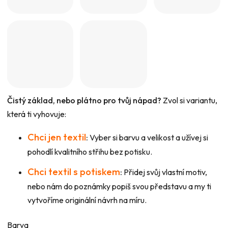
Čistý základ, nebo plátno pro tvůj nápad?
Zvol si variantu,
která ti vyhovuje:
Chci jen textil
:
Vyber si barvu a velikost a užívej si
pohodlí kvalitního střihu bez potisku.
Chci textil s potiskem
:
Přidej svůj vlastní motiv,
nebo nám do poznámky popiš svou představu a my ti
vytvoříme originální návrh na míru.
Barva