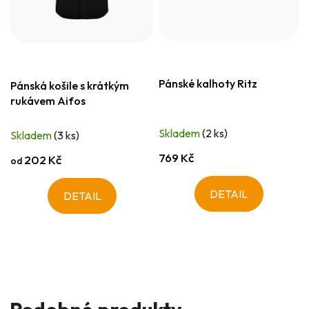
Pánské kalhoty Ritz
Pánská košile s krátkým
rukávem Aifos
Skladem
(2 ks)
Skladem
(3 ks)
769 Kč
202 Kč
od
DETAIL
DETAIL