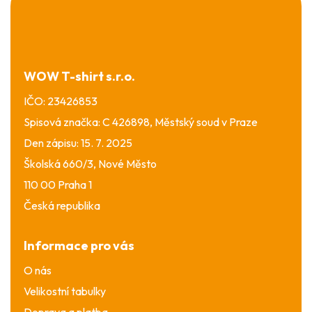
á
p
a
t
í
WOW T-shirt s.r.o.
IČO: 23426853
Spisová značka: C 426898, Městský soud v Praze
Den zápisu: 15. 7. 2025
Školská 660/3, Nové Město
110 00 Praha 1
Česká republika
Informace pro vás
O nás
Velikostní tabulky
Doprava a platba