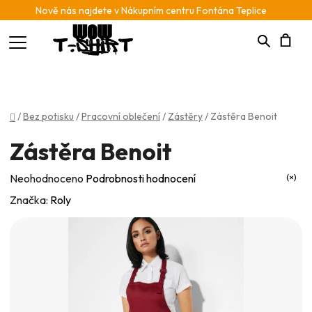
Nově nás najdete v Nákupním centru Fontána Teplice
Hledat
N
K
Domů
/
Bez potisku
/
Pracovní oblečení
/
Zástěry
/
Zástěra Benoit
Zástěra Benoit
Průměrné
Neohodnoceno
Podrobnosti hodnocení
hodnocení
Značka:
Roly
produktu
je
0,0
z
5
hvězdiček.