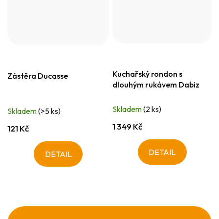
Kuchařský rondon s
Zástěra Ducasse
dlouhým rukávem Dabiz
Skladem
(2 ks)
Skladem
(>5 ks)
1 349 Kč
121 Kč
DETAIL
DETAIL
Z