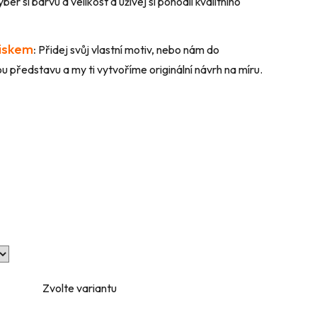
ber si barvu a velikost a užívej si pohodlí kvalitního
tiskem
:
Přidej svůj vlastní motiv, nebo nám do
 představu a my ti vytvoříme originální návrh na míru.
Zvolte variantu