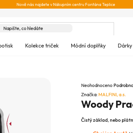
Nově nás najdete v Nákupním centru Fontána Teplice
potisk
Kolekce triček
Módní doplňky
Dárky
Průměrné
Neohodnoceno
Podrobno
hodnocení
Značka:
MALFINI, a.s.
Woody Pra
produktu
je
0,0
Čistý základ, nebo plát
z
5