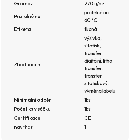
Gramáž
270 g/m²
pratelné na
Pratelné na
60 °C
Etiketa
tkaná
výšivka,
sítotisk,
transfer
digitální, litho
Zhodnocení
transfer,
transfer
sítotiskový,
výměna labelu
Minimální odběr
1ks
Počet ks v sáčku
1ks
Certifikace
CE
navrhar
1