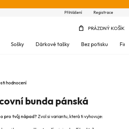
Přihlášení
Registrace
PRÁZDNÝ KOŠÍK
NÁKUPNÍ
Sošky
Dárkové tašky
Bez potisku
Fir
KOŠÍK
sti hodnocení
covní bunda pánská
no pro tvůj nápad?
Zvol si variantu, která ti vyhovuje: