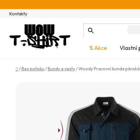
Přejít
na
Kontakty
obsah
% Akce
Vlastní 
Domů
/
Bez potisku
/
Bundy a vesty
/
Woody Pracovní bunda pánská