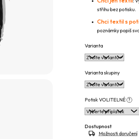
Chci jen textil
:
Vy
hvězdiček.
střihu bez potisku.
Chci textil s po
poznámky popiš svou
Varianta
Varianta skupiny
Potisk VOLITELNÉ
?
Dostupnost
Možnosti doručení