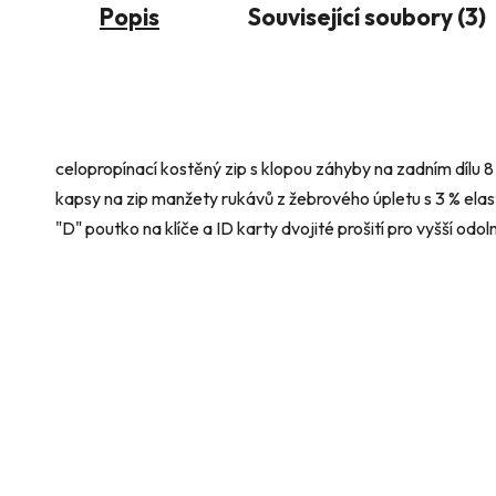
Popis
Související soubory (3)
celopropínací kostěný zip s klopou záhyby na zadním dílu 
kapsy na zip manžety rukávů z žebrového úpletu s 3 % elas
"D" poutko na klíče a ID karty dvojité prošití pro vyšší odol