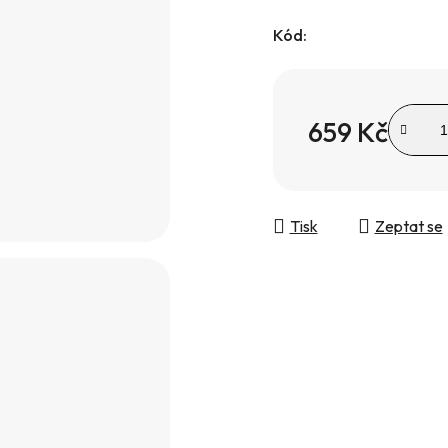
Kód:
659 Kč
Měrná cena:
Tisk
Zeptat se