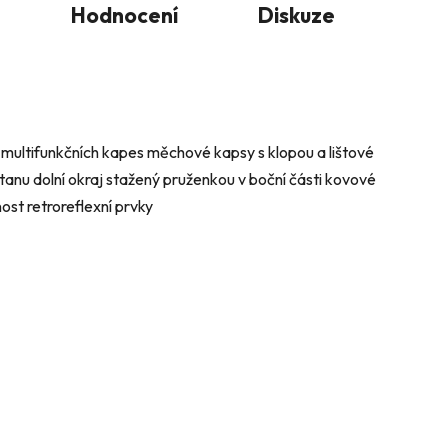
Hodnocení
Diskuze
8 multifunkčních kapes měchové kapsy s klopou a lištové
tanu dolní okraj stažený pruženkou v boční části kovové
nost retroreflexní prvky