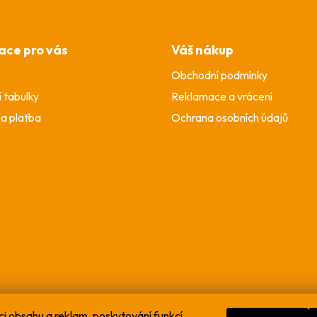
ace pro vás
Váš nákup
Obchodní podmínky
í tabulky
Reklamace a vrácení
a platba
Ochrana osobních údajů
ci obsahu a reklam, poskytování funkcí