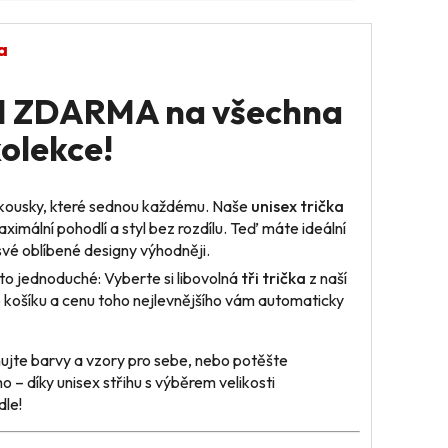
a
+1 ZDARMA na všechna
kolekce!
 kousky, které sednou každému. Naše
unisex trička
ximální pohodlí a styl bez rozdílu. Teď máte ideální
i své oblíbené designy výhodněji.
to jednoduché: Vyberte si libovolná
tři trička
z naší
o košíku a cenu toho nejlevnějšího vám automaticky
jte barvy a vzory pro sebe, nebo potěšte
o – díky unisex střihu s výběrem velikosti
dle!