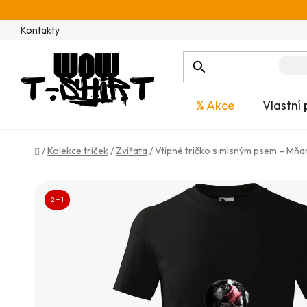
Přejít
na
Kontakty
obsah
% Akce
Vlastní 
Domů
/
Kolekce triček
/
Zvířata
/
Vtipné tričko s mlsným psem – Mňa
2 + 1