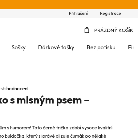
Přihlášení
Registrace
PRÁZDNÝ KOŠÍK
NÁKUPNÍ
Sošky
Dárkové tašky
Bez potisku
Fir
KOŠÍK
sti hodnocení
čko s mlsným psem –
ům s humorem! Toto černé tričko zdobí vysoce kvalitní
ého buldočka, který si právě olizuje čumák po nějaké