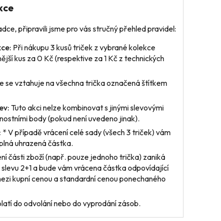
kce
dce, připravili jsme pro vás stručný přehled pravidel:
ce:
Při nákupu 3 kusů triček z vybrané kolekce
nější kus za 0 Kč (respektive za 1 Kč z technických
 se vztahuje na všechna trička označená štítkem
ev:
Tuto akci nelze kombinovat s jinými slevovými
ostními body (pokud není uvedeno jinak).
:
* V případě vrácení
celé sady
(všech 3 triček) vám
plná uhrazená částka.
ení
části zboží
(např. pouze jednoho trička) zaniká
 slevu 2+1 a bude vám vrácena částka odpovídající
mezi kupní cenou a standardní cenou ponechaného
latí do odvolání nebo do vyprodání zásob.