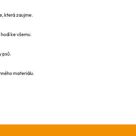
e, která zaujme.
e hodí ke všemu.
y psů.
emného materiálu.