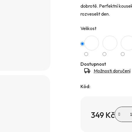
dobrotě. Perfektní kousek
hvězdiček.
rozveselit den.
Velikost
Dostupnost
Možnosti doručení
Kód:
349 Kč
Měrná cena: