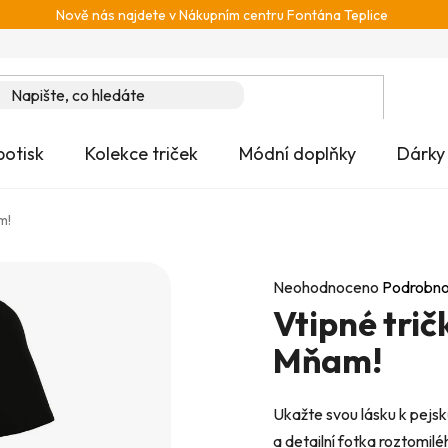
Nově nás najdete v Nákupním centru Fontána Teplice
potisk
Kolekce triček
Módní doplňky
Dárky
m!
Průměrné
Neohodnoceno
Podrobno
Vtipné tri
hodnocení
produktu
Mňam!
je
0,0
Ukažte svou lásku k pejsk
z
a detailní fotka roztomil
5