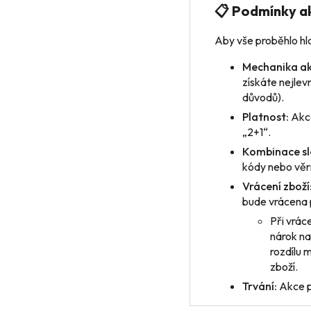
📋 Podmínky a
Aby vše proběhlo hla
Mechanika ak
získáte nejlev
důvodů).
Platnost:
Akce
„2+1“.
Kombinace sl
kódy nebo věrn
Vrácení zboží
bude vrácena 
Při vrác
nárok na
rozdílu 
zboží.
Trvání:
Akce p