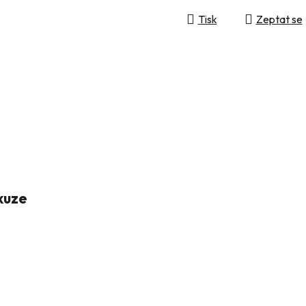
Tisk
Zeptat se
kuze