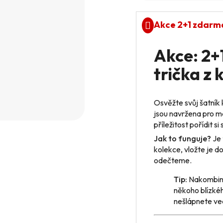
Akce 2+1 zdarm
Akce: 2
trička z 
Osvěžte svůj šatník
jsou navržena pro ma
příležitost pořídit s
Jak to funguje?
Je 
kolekce, vložte je d
odečteme.
Tip:
Nakombinu
někoho blízkéh
nešlápnete ve