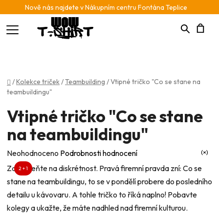
Nově nás najdete v Nákupním centru Fontána Teplice
Hledat
N
K
Domů
/
Kolekce triček
/
Teambuilding
/
Vtipné tričko "Co se stane na
teambuildingu"
Vtipné tričko "Co se stane
na teambuildingu"
Průměrné
Neohodnoceno
Podrobnosti hodnocení
hodnocení
Zapomeňte na diskrétnost. Pravá firemní pravda zní: Co se
2 + 1
produktu
stane na teambuildingu, to se v pondělí probere do posledního
je
detailu u kávovaru. A tohle tričko to říká naplno! Pobavte
0,0
kolegy a ukažte, že máte nadhled nad firemní kulturou.
z