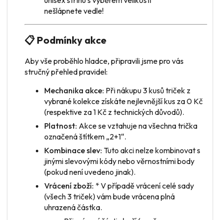
nešlápnete vedle!
📋 Podmínky akce
Aby vše proběhlo hladce, připravili jsme pro vás
stručný přehled pravidel:
Mechanika akce:
Při nákupu 3 kusů triček z
vybrané kolekce získáte nejlevnější kus za 0 Kč
(respektive za 1 Kč z technických důvodů).
Platnost:
Akce se vztahuje na všechna trička
označená štítkem „2+1“.
Kombinace slev:
Tuto akci nelze kombinovat s
jinými slevovými kódy nebo věrnostními body
(pokud není uvedeno jinak).
Vrácení zboží:
* V případě vrácení
celé sady
(všech 3 triček) vám bude vrácena plná
uhrazená částka.