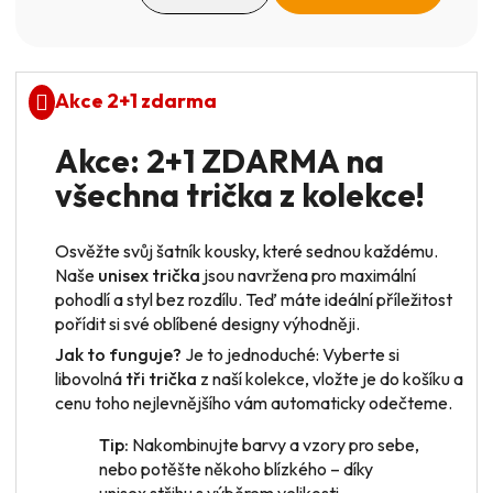
Měrná cena:
Akce 2+1 zdarma
Akce: 2+1 ZDARMA na
všechna trička z kolekce!
Osvěžte svůj šatník kousky, které sednou každému.
Naše
unisex trička
jsou navržena pro maximální
pohodlí a styl bez rozdílu. Teď máte ideální příležitost
pořídit si své oblíbené designy výhodněji.
Jak to funguje?
Je to jednoduché: Vyberte si
libovolná
tři trička
z naší kolekce, vložte je do košíku a
cenu toho nejlevnějšího vám automaticky odečteme.
Tip:
Nakombinujte barvy a vzory pro sebe,
nebo potěšte někoho blízkého – díky
unisex střihu s výběrem velikosti