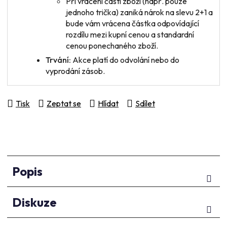
Při vrácení
části zboží
(např. pouze
jednoho trička) zaniká nárok na slevu 2+1 a
bude vám vrácena částka odpovídající
rozdílu mezi kupní cenou a standardní
cenou ponechaného zboží.
Trvání:
Akce platí do odvolání nebo do
vyprodání zásob.
Tisk
Zeptat se
Hlídat
Sdílet
Popis
Diskuze