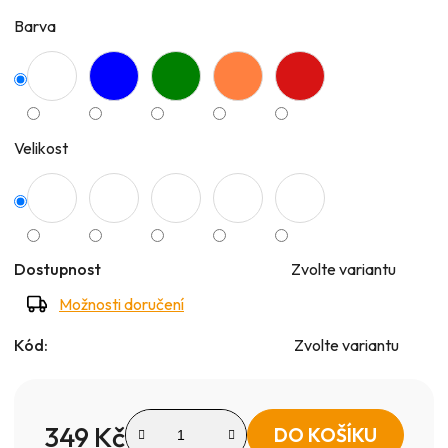
5
Barva
hvězdiček.
Velikost
Dostupnost
Zvolte variantu
Možnosti doručení
Kód:
Zvolte variantu
349 Kč
DO KOŠÍKU