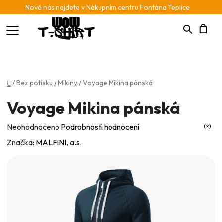
Nově nás najdete v Nákupním centru Fontána Teplice
Hledat
N
K
Domů
/
Bez potisku
/
Mikiny
/
Voyage Mikina pánská
Voyage Mikina pánská
Průměrné
Neohodnoceno
Podrobnosti hodnocení
hodnocení
Značka:
MALFINI, a.s.
produktu
je
0,0
z
5
hvězdiček.