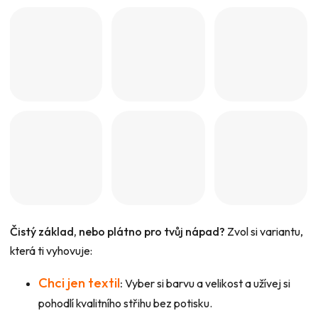
Čistý základ, nebo plátno pro tvůj nápad?
Zvol si variantu,
která ti vyhovuje:
Chci jen textil
:
Vyber si barvu a velikost a užívej si
pohodlí kvalitního střihu bez potisku.