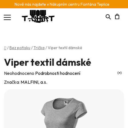
Nově nás najdete v Nákupním centru Fontána Teplice
Hledat
N
K
Domů
/
Bez potisku
/
Trička
/
Viper textil dámské
Viper textil dámské
Průměrné
Neohodnoceno
Podrobnosti hodnocení
hodnocení
Značka:
MALFINI, a.s.
produktu
je
0,0
z
5
hvězdiček.