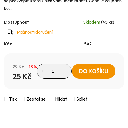
se překvapit, která z nich vám udělá radost. Cena je za jeden
kus.
Dostupnost
Skladem
(>5 ks)
Možnosti doručení
Kód:
542
29 Kč
–13 %
DO KOŠÍKU
25 Kč
Měrná cena:
Tisk
Zeptat se
Hlídat
Sdílet