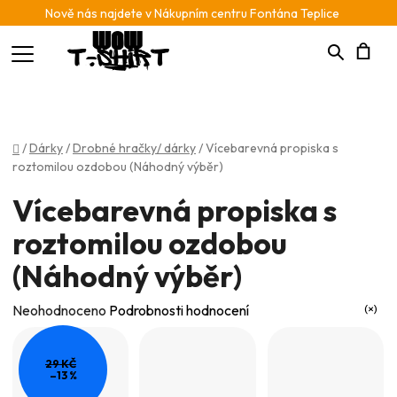
Nově nás najdete v Nákupním centru Fontána Teplice
Hledat
N
K
Domů
/
Dárky
/
Drobné hračky/ dárky
/
Vícebarevná propiska s
roztomilou ozdobou (Náhodný výběr)
Vícebarevná propiska s
roztomilou ozdobou
(Náhodný výběr)
Průměrné
Neohodnoceno
Podrobnosti hodnocení
hodnocení
produktu
29 KČ
–13 %
je