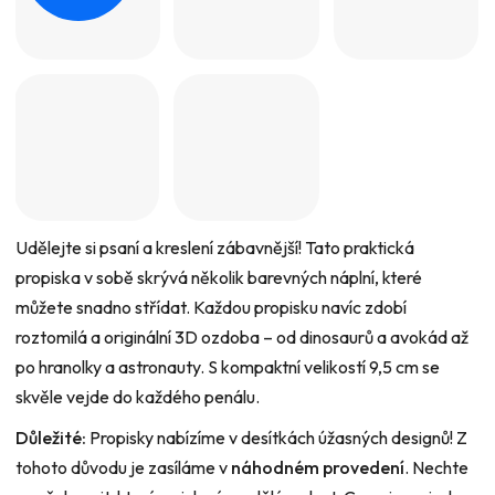
0,0
z
5
hvězdiček.
Udělejte si psaní a kreslení zábavnější! Tato praktická
propiska v sobě skrývá několik barevných náplní, které
můžete snadno střídat. Každou propisku navíc zdobí
roztomilá a originální 3D ozdoba – od dinosaurů a avokád až
po hranolky a astronauty. S kompaktní velikostí 9,5 cm se
skvěle vejde do každého penálu.
Důležité:
Propisky nabízíme v desítkách úžasných designů! Z
tohoto důvodu je zasíláme v
náhodném provedení
. Nechte