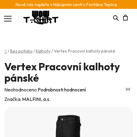
Nově nás najdete v Nákupním centru Fontána Teplice
Hledat
N
K
Domů
/
Bez potisku
/
Kalhoty
/
Vertex Pracovní kalhoty pánské
Vertex Pracovní kalhoty
pánské
Průměrné
Neohodnoceno
Podrobnosti hodnocení
hodnocení
Značka:
MALFINI, a.s.
produktu
je
0,0
z