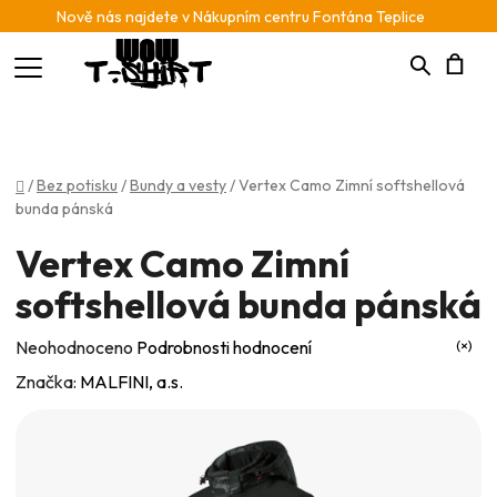
Nově nás najdete v Nákupním centru Fontána Teplice
Hledat
N
K
Domů
/
Bez potisku
/
Bundy a vesty
/
Vertex Camo Zimní softshellová
bunda pánská
Vertex Camo Zimní
softshellová bunda pánská
Průměrné
Neohodnoceno
Podrobnosti hodnocení
hodnocení
Značka:
MALFINI, a.s.
produktu
je
0,0
z