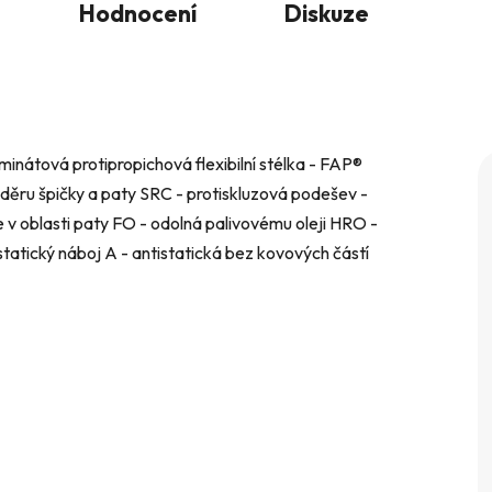
Hodnocení
Diskuze
inátová protipropichová flexibilní stélka - FAP®
děru špičky a paty SRC - protiskluzová podešev -
oblasti paty FO - odolná palivovému oleji HRO -
tatický náboj A - antistatická bez kovových částí