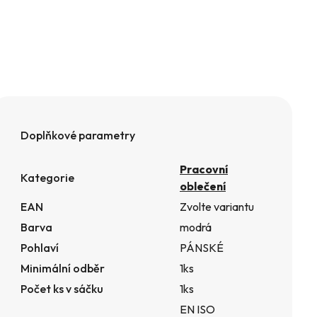
Doplňkové parametry
Pracovní
Kategorie
oblečení
EAN
Zvolte variantu
Barva
modrá
Pohlaví
PÁNSKÉ
Minimální odběr
1ks
Počet ks v sáčku
1ks
EN ISO