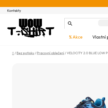
Přejít
na
Kontakty
obsah
% Akce
Vlastní 
Domů
/
Bez potisku
/
Pracovní oblečení
/
VELOCITY 2.0 BLUE LOW P