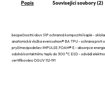
Popis
Související soubory (2)
bezpečnostní obuv S1P ochranná kompozitní kaple - sklolam
anatomická vložka evercushion® BA TPU - ochrana proti o
pryž/mezipodešev IMPULSE.FOAM® E - absorpce energie v 
odolná kontaktnímu teplu do 300 °C ESD - odvádí elektros
certifikováno DGUV 112-191