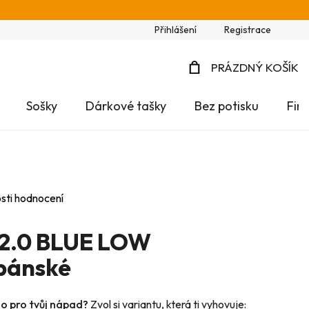
Přihlášení
Registrace
PRÁZDNÝ KOŠÍK
NÁKUPNÍ
Sošky
Dárkové tašky
Bez potisku
Fir
KOŠÍK
sti hodnocení
2.0 BLUE LOW
pánské
no pro tvůj nápad?
Zvol si variantu, která ti vyhovuje: