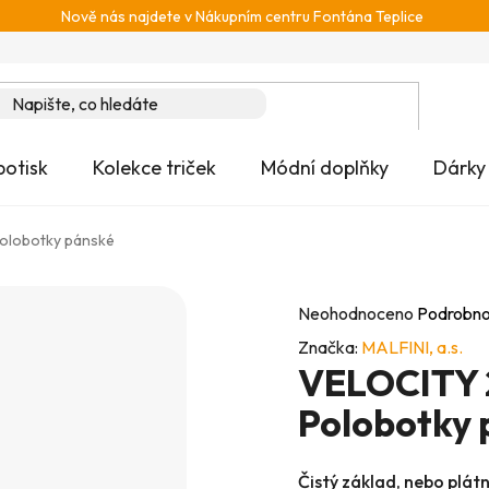
Nově nás najdete v Nákupním centru Fontána Teplice
potisk
Kolekce triček
Módní doplňky
Dárky
olobotky pánské
Průměrné
Neohodnoceno
Podrobno
hodnocení
Značka:
MALFINI, a.s.
VELOCITY 
produktu
je
Polobotky 
0,0
z
Čistý základ, nebo plát
5