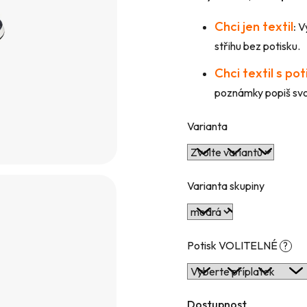
hvězdiček.
Chci jen textil
:
Vy
střihu bez potisku.
Chci textil s po
poznámky popiš svou
Varianta
Varianta skupiny
Potisk VOLITELNÉ
?
Dostupnost