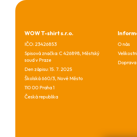
Z
á
p
a
WOW T-shirt s.r.o.
Inform
t
í
IČO: 23426853
O nás
Spisová značka: C 426898, Městský
Velikostn
soud v Praze
Doprava 
Den zápisu: 15. 7. 2025
Školská 660/3, Nové Město
110 00 Praha 1
Česká republika