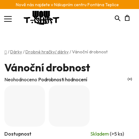
Nově nás najdete v Nákupním centru Fontána Teplice
Hledat
N
K
Domů
/
Dárky
/
Drobné hračky/ dárky
/
Vánoční drobnost
Vánoční drobnost
Průměrné
Neohodnoceno
Podrobnosti hodnocení
hodnocení
produktu
je
0,0
z
5
Dostupnost
Skladem
(>5 ks)
hvězdiček.