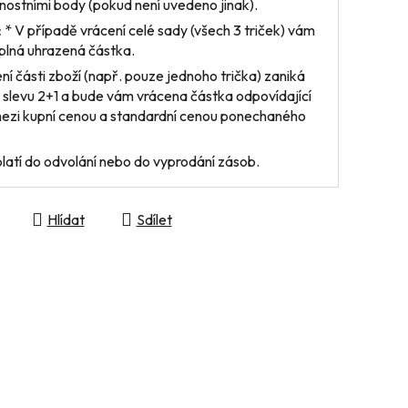
ostními body (pokud není uvedeno jinak).
:
* V případě vrácení
celé sady
(všech 3 triček) vám
plná uhrazená částka.
ení
části zboží
(např. pouze jednoho trička) zaniká
 slevu 2+1 a bude vám vrácena částka odpovídající
mezi kupní cenou a standardní cenou ponechaného
latí do odvolání nebo do vyprodání zásob.
Hlídat
Sdílet