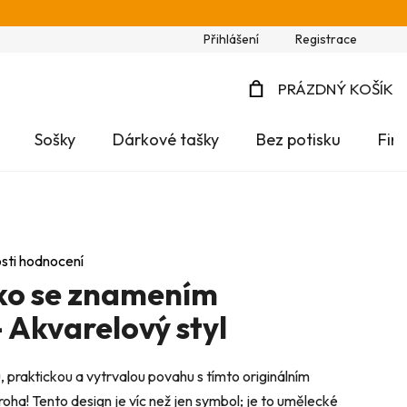
Přihlášení
Registrace
PRÁZDNÝ KOŠÍK
NÁKUPNÍ
Sošky
Dárkové tašky
Bez potisku
Fir
KOŠÍK
sti hodnocení
čko se znamením
 Akvarelový styl
praktickou a vytrvalou povahu s tímto originálním
ha! Tento design je víc než jen symbol; je to umělecké