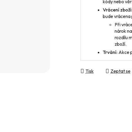
kódy nebo věrn
Vrácení zboží
bude vrácena 
Při vrác
nárok na
rozdílu 
zboží.
Trvání:
Akce p
Tisk
Zeptat se