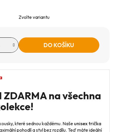
Zvolte variantu
DO KOŠÍKU
a
+1 ZDARMA na všechna
kolekce!
 kousky, které sednou každému. Naše
unisex trička
ximální pohodlí a styl bez rozdílu. Teď máte ideální