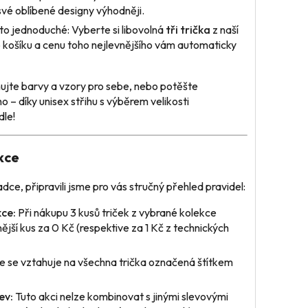
i své oblíbené designy výhodněji.
to jednoduché: Vyberte si libovolná
tři trička
z naší
o košíku a cenu toho nejlevnějšího vám automaticky
jte barvy a vzory pro sebe, nebo potěšte
o – díky unisex střihu s výběrem velikosti
dle!
kce
dce, připravili jsme pro vás stručný přehled pravidel:
ce:
Při nákupu 3 kusů triček z vybrané kolekce
nější kus za 0 Kč (respektive za 1 Kč z technických
 se vztahuje na všechna trička označená štítkem
ev:
Tuto akci nelze kombinovat s jinými slevovými