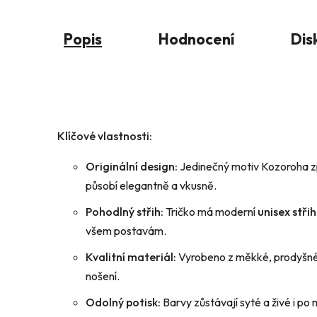
Popis
Hodnocení
Dis
Klíčové vlastnosti:
Originální design:
Jedinečný motiv Kozoroha z
působí elegantně a vkusně.
Pohodlný střih:
Tričko má moderní
unisex střih
všem postavám.
Kvalitní materiál:
Vyrobeno z měkké, prodyšné b
nošení.
Odolný potisk:
Barvy zůstávají syté a živé i po