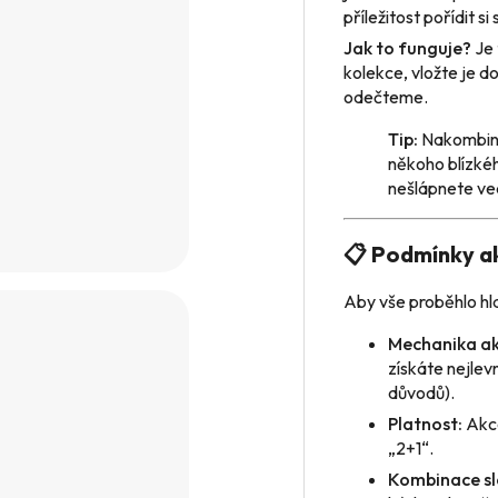
příležitost pořídit s
Jak to funguje?
Je 
kolekce, vložte je d
odečteme.
Tip:
Nakombinu
někoho blízkéh
nešlápnete ve
📋 Podmínky a
Aby vše proběhlo hla
Mechanika ak
získáte nejlev
důvodů).
Platnost:
Akce
„2+1“.
Kombinace sl