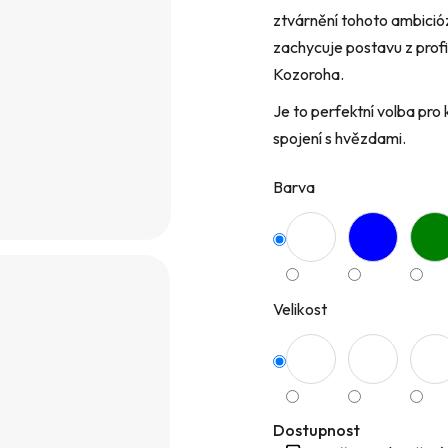
ztvárnění tohoto ambició
hvězdiček.
zachycuje postavu z prof
Kozoroha.
Je to perfektní volba pro
spojení s hvězdami.
Barva
Velikost
Dostupnost