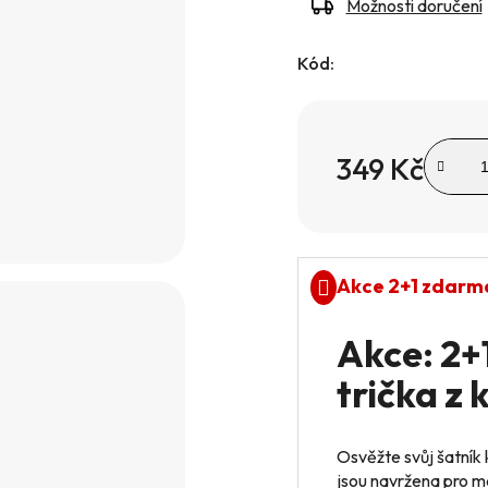
Možnosti doručení
Kód:
349 Kč
Měrná cena:
Akce 2+1 zdarm
Akce: 2
trička z 
Osvěžte svůj šatník
jsou navržena pro ma