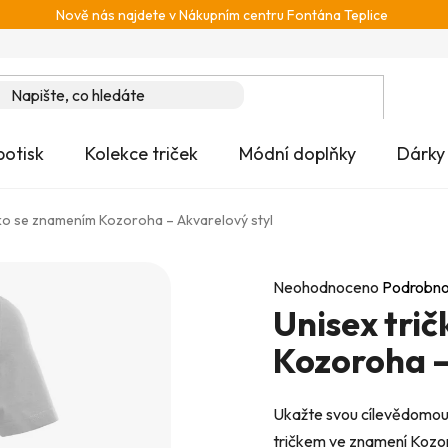
Nově nás najdete v Nákupním centru Fontána Teplice
potisk
Kolekce triček
Módní doplňky
Dárky
čko se znamením Kozoroha – Akvarelový styl
Průměrné
Neohodnoceno
Podrobno
Unisex tri
hodnocení
produktu
Kozoroha –
je
0,0
Ukažte svou cílevědomou, 
z
tričkem ve znamení Kozoro
5