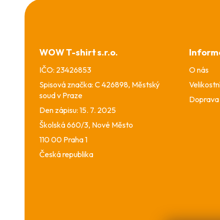
Z
á
p
a
WOW T-shirt s.r.o.
Inform
t
í
IČO: 23426853
O nás
Spisová značka: C 426898, Městský
Velikostn
soud v Praze
Doprava 
Den zápisu: 15. 7. 2025
Školská 660/3, Nové Město
110 00 Praha 1
Česká republika