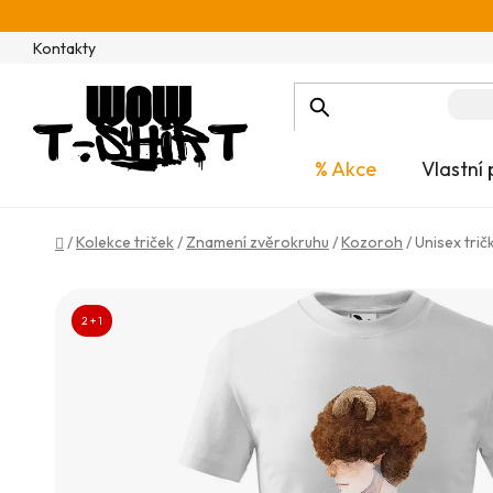
Přejít
na
Kontakty
obsah
% Akce
Vlastní 
Domů
/
Kolekce triček
/
Znamení zvěrokruhu
/
Kozoroh
/
Unisex tri
2 + 1