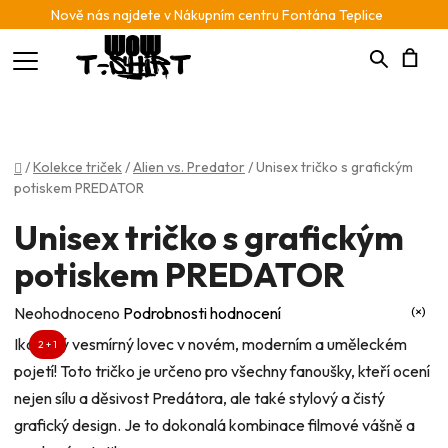
Nově nás najdete v Nákupním centru Fontána Teplice
Hledat
N
K
Domů
/
Kolekce triček
/
Alien vs. Predator
/
Unisex tričko s grafickým
potiskem PREDATOR
Unisex tričko s grafickým
potiskem PREDATOR
Průměrné
Neohodnoceno
Podrobnosti hodnocení
hodnocení
Ikonický vesmírný lovec v novém, moderním a uměleckém
2 + 1
produktu
pojetí! Toto tričko je určeno pro všechny fanoušky, kteří ocení
je
nejen sílu a děsivost Predátora, ale také stylový a čistý
0,0
grafický design. Je to dokonalá kombinace filmové vášně a
z