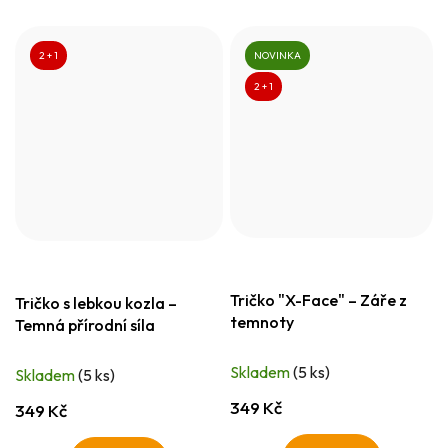
2 + 1
NOVINKA
2 + 1
Tričko "X-Face" – Záře z
Tričko s lebkou kozla –
temnoty
Temná přírodní síla
Skladem
(5 ks)
Skladem
(5 ks)
349 Kč
349 Kč