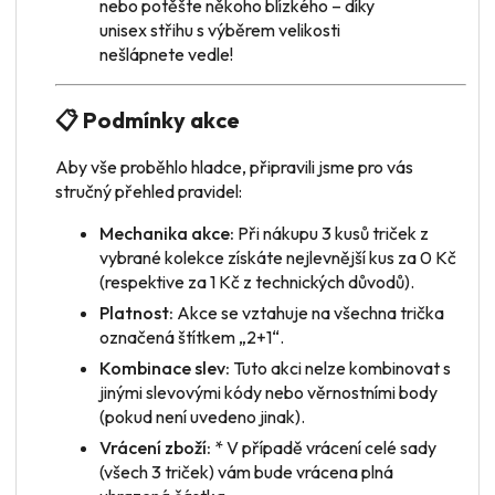
nebo potěšte někoho blízkého – díky
unisex střihu s výběrem velikosti
nešlápnete vedle!
📋 Podmínky akce
Aby vše proběhlo hladce, připravili jsme pro vás
stručný přehled pravidel:
Mechanika akce:
Při nákupu 3 kusů triček z
vybrané kolekce získáte nejlevnější kus za 0 Kč
(respektive za 1 Kč z technických důvodů).
Platnost:
Akce se vztahuje na všechna trička
označená štítkem „2+1“.
Kombinace slev:
Tuto akci nelze kombinovat s
jinými slevovými kódy nebo věrnostními body
(pokud není uvedeno jinak).
Vrácení zboží:
* V případě vrácení
celé sady
(všech 3 triček) vám bude vrácena plná