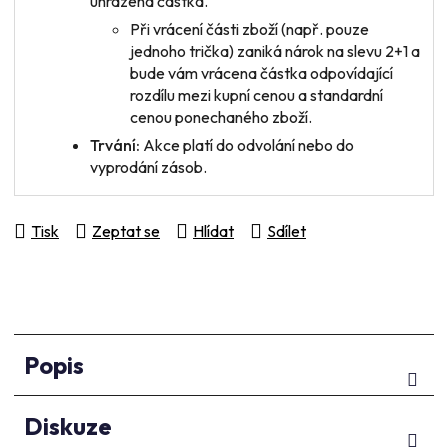
uhrazená částka.
Při vrácení
části zboží
(např. pouze
jednoho trička) zaniká nárok na slevu 2+1 a
bude vám vrácena částka odpovídající
rozdílu mezi kupní cenou a standardní
cenou ponechaného zboží.
Trvání:
Akce platí do odvolání nebo do
vyprodání zásob.
Tisk
Zeptat se
Hlídat
Sdílet
Popis
Diskuze