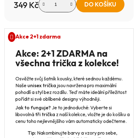
349 Kč
DO KOŠÍKU
Měrná cena:
Akce 2+1 zdarma
Akce: 2+1 ZDARMA na
všechna trička z kolekce!
Osvěžte svůj šatník kousky, které sednou každému.
Naše
unisex trička
jsou navržena pro maximální
pohodlí a styl bez rozdílu. Teď máte ideální příležitost
pořídit si své oblíbené designy výhodněji.
Jak to funguje?
Je to jednoduché: Vyberte si
libovolná
tři trička
z naší kolekce, vložte je do košíku a
cenu toho nejlevnějšího vám automaticky odečteme.
Tip:
Nakombinujte barvy a vzory pro sebe,