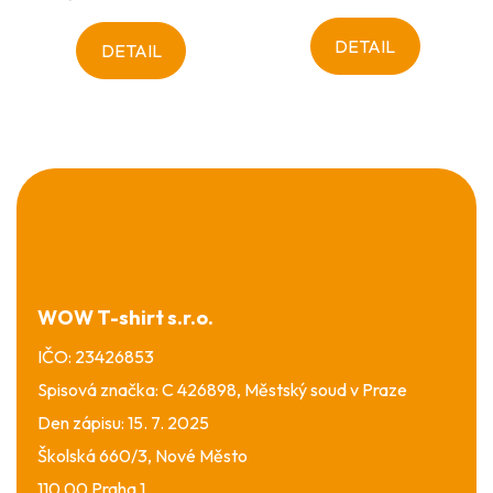
DETAIL
DETAIL
Z
á
p
a
t
í
WOW T-shirt s.r.o.
IČO: 23426853
Spisová značka: C 426898, Městský soud v Praze
Den zápisu: 15. 7. 2025
Školská 660/3, Nové Město
110 00 Praha 1