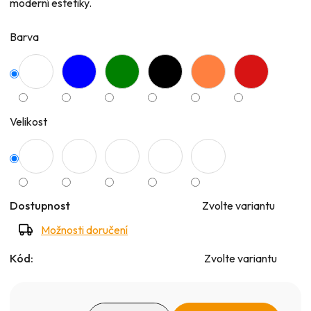
moderní estetiky.
5
hvězdiček.
Barva
Velikost
Dostupnost
Zvolte variantu
Možnosti doručení
Kód:
Zvolte variantu