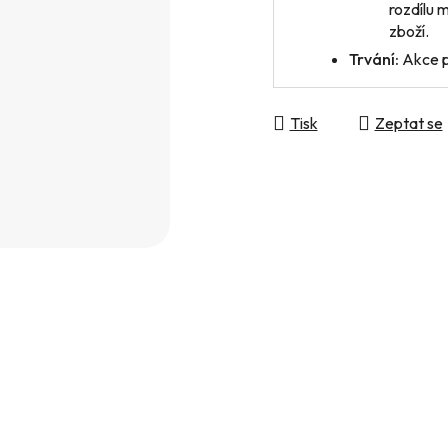
rozdílu 
zboží.
Trvání:
Akce p
Tisk
Zeptat se