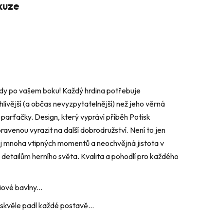
kuze
Vždy po vašem boku! Každý hrdina potřebuje
hlivější (a občas nevyzpytatelnější) než jeho věrná
í parťačky. Design, který vypráví příběh Potisk
ipravenou vyrazit na další dobrodružství. Není to jen
oj mnoha vtipných momentů a neochvějná jistota v
k detailům herního světa. Kvalita a pohodlí pro každého
ové bavlny...
y skvěle padl každé postavě...