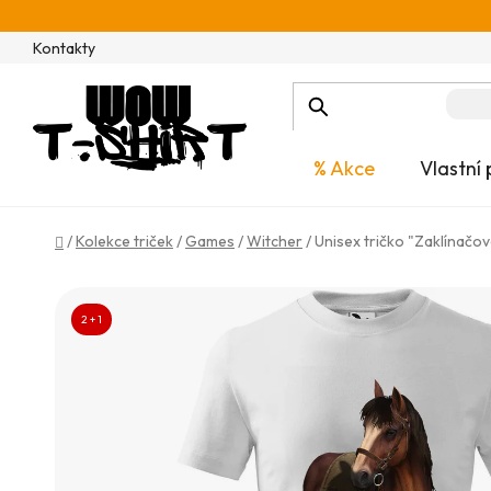
Přejít
na
Kontakty
obsah
% Akce
Vlastní 
Domů
/
Kolekce triček
/
Games
/
Witcher
/
Unisex tričko "Zaklínačo
2 + 1