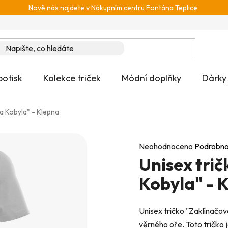
Nově nás najdete v Nákupním centru Fontána Teplice
potisk
Kolekce triček
Módní doplňky
Dárky
va Kobyla" - Klepna
Průměrné
Neohodnoceno
Podrobno
Unisex tri
hodnocení
produktu
Kobyla" - 
je
0,0
Unisex tričko "Zaklínačo
z
věrného oře. Toto tričko 
5