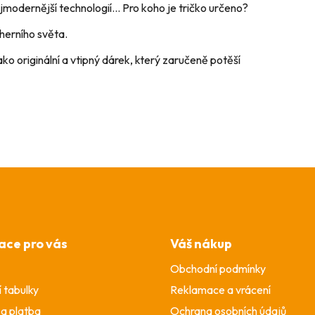
ejmodernější technologií... Pro koho je tričko určeno?
 herního světa.
Jako originální a vtipný dárek, který zaručeně potěší
ace pro vás
Váš nákup
Obchodní podmínky
í tabulky
Reklamace a vrácení
a platba
Ochrana osobních údajů