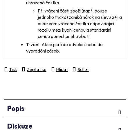
uhrazená částka.
Při vrácení
části zboží
(např. pouze
jednoho trička) zaniká nárok na slevu 2+1 a
bude vám vrácena částka odpovídající
rozdílu mezi kupní cenou a standardní
cenou ponechaného zboží.
Trvání:
Akce platí do odvolání nebo do
vyprodání zásob.
Tisk
Zeptat se
Hlídat
Sdílet
Popis
Diskuze