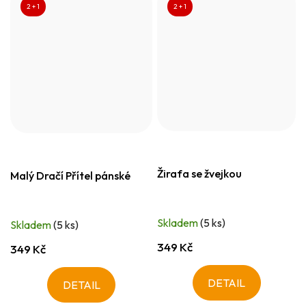
2 + 1
2 + 1
Žirafa se žvejkou
Malý Dračí Přítel pánské
Skladem
(5 ks)
Skladem
(5 ks)
349 Kč
349 Kč
DETAIL
DETAIL