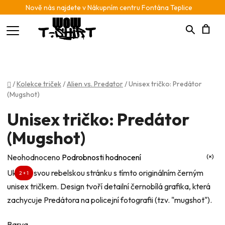
Nově nás najdete v Nákupním centru Fontána Teplice
Hledat
N
K
Domů
/
Kolekce triček
/
Alien vs. Predator
/
Unisex tričko: Predátor
(Mugshot)
Unisex tričko: Predátor
(Mugshot)
Průměrné
Neohodnoceno
Podrobnosti hodnocení
hodnocení
Ukažte svou rebelskou stránku s tímto originálním černým
2 + 1
produktu
unisex tričkem. Design tvoří detailní černobílá grafika, která
je
zachycuje Predátora na policejní fotografii (tzv. "mugshot").
0,0
z
Barva