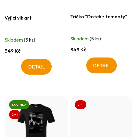
Tričko "Dotek z temnoty"
Vyjící vlk art
Skladem
(5 ks)
Skladem
(5 ks)
349 Kč
349 Kč
DETAIL
DETAIL
NOVINKA
2 + 1
2 + 1