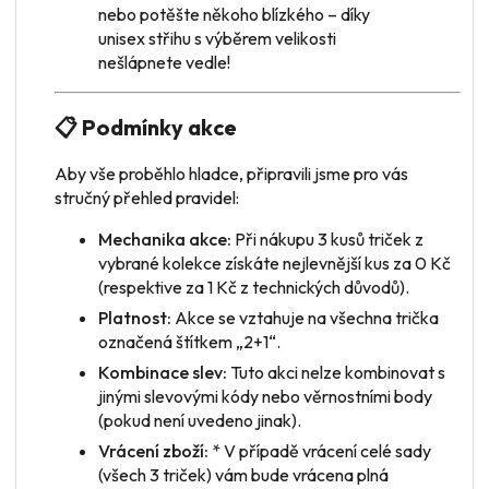
nebo potěšte někoho blízkého – díky
unisex střihu s výběrem velikosti
nešlápnete vedle!
📋 Podmínky akce
Aby vše proběhlo hladce, připravili jsme pro vás
stručný přehled pravidel:
Mechanika akce:
Při nákupu 3 kusů triček z
vybrané kolekce získáte nejlevnější kus za 0 Kč
(respektive za 1 Kč z technických důvodů).
Platnost:
Akce se vztahuje na všechna trička
označená štítkem „2+1“.
Kombinace slev:
Tuto akci nelze kombinovat s
jinými slevovými kódy nebo věrnostními body
(pokud není uvedeno jinak).
Vrácení zboží:
* V případě vrácení
celé sady
(všech 3 triček) vám bude vrácena plná