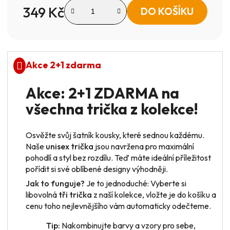
349 Kč
DO KOŠÍKU
Měrná cena:
Akce 2+1 zdarma
Akce: 2+1 ZDARMA na
všechna trička z kolekce!
Osvěžte svůj šatník kousky, které sednou každému.
Naše
unisex trička
jsou navržena pro maximální
pohodlí a styl bez rozdílu. Teď máte ideální příležitost
pořídit si své oblíbené designy výhodněji.
Jak to funguje?
Je to jednoduché: Vyberte si
libovolná
tři trička
z naší kolekce, vložte je do košíku a
cenu toho nejlevnějšího vám automaticky odečteme.
Tip:
Nakombinujte barvy a vzory pro sebe,