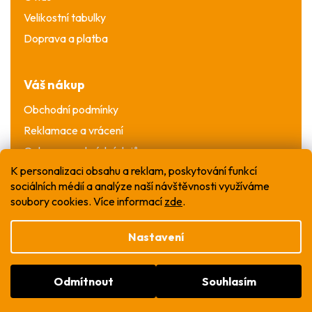
Velikostní tabulky
Doprava a platba
Váš nákup
Obchodní podmínky
Reklamace a vrácení
Ochrana osobních údajů
K personalizaci obsahu a reklam, poskytování funkcí
sociálních médií a analýze naší návštěvnosti využíváme
soubory cookies. Více informací
zde
.
Nastavení
Vytvořil Shoptet
Odmítnout
Souhlasím
Copyright 2026
WOW T-shirt
. Všechna práva
vyhrazena.
Upravit nastavení cookies