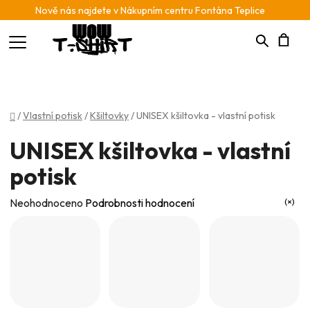
Nově nás najdete v Nákupním centru Fontána Teplice
Hledat
N
K
Domů
/
Vlastní potisk
/
Kšiltovky
/
UNISEX kšiltovka - vlastní potisk
UNISEX kšiltovka - vlastní
potisk
Průměrné
Neohodnoceno
Podrobnosti hodnocení
hodnocení
produktu
je
0,0
z