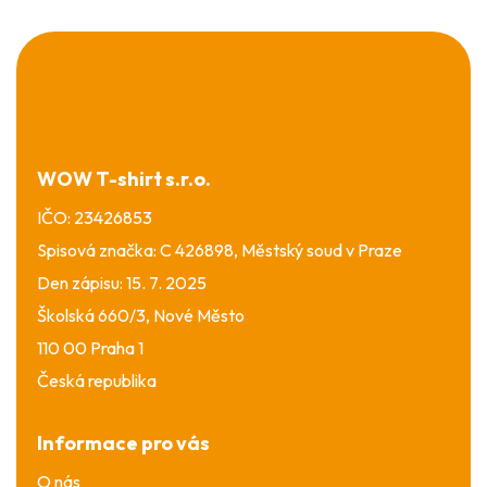
Z
á
p
a
t
í
WOW T-shirt s.r.o.
IČO: 23426853
Spisová značka: C 426898, Městský soud v Praze
Den zápisu: 15. 7. 2025
Školská 660/3, Nové Město
110 00 Praha 1
Česká republika
Informace pro vás
O nás