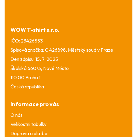
p
a
t
í
WOW T-shirt s.r.o.
IČO: 23426853
Spisová značka: C 426898, Městský soud v Praze
Den zápisu: 15. 7. 2025
Školská 660/3, Nové Město
110 00 Praha 1
Česká republika
Informace pro vás
O nás
Velikostní tabulky
Doprava a platba