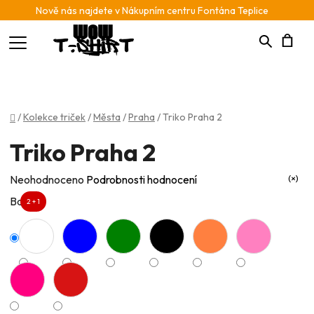
Nově nás najdete v Nákupním centru Fontána Teplice
Hledat
N
K
Domů
/
Kolekce triček
/
Města
/
Praha
/
Triko Praha 2
Triko Praha 2
Průměrné
Neohodnoceno
Podrobnosti hodnocení
hodnocení
Barva
2 + 1
produktu
je
0,0
z
5
hvězdiček.