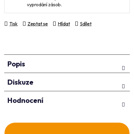
vyprodání zásob.
Tisk
Zeptat se
Hlídat
Sdílet
Popis
Diskuze
Hodnocení
Z
á