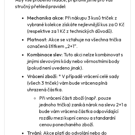
stručný přehled pravidel:
Mechanika akce:
Při nákupu 3 kusů triček z
vybrané kolekce získáte nejlevnější kus za 0 Kč
(respektive za 1 Kč z technických důvodů).
Platnost:
Akce se vztahuje na všechna trička
označená štítkem „2+1“.
Kombinace slev:
Tuto akci nelze kombinovat s
jinými slevovými kódy nebo věrnostními body
(pokud není uvedeno jinak).
Vrácení zboží:
* V případě vrácení
celé sady
(všech 3 triček) vám bude vrácena plná
uhrazená částka.
Při vrácení
části zboží
(např. pouze
jednoho trička) zaniká nárok na slevu 2+1 a
bude vám vrácena částka odpovídající
rozdílu mezi kupní cenou a standardní
cenou ponechaného zboží.
Trvání:
Akce platí do odvolání nebo do