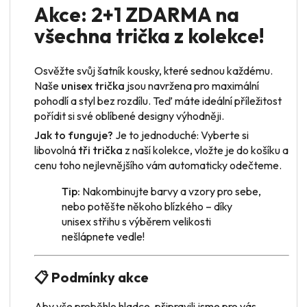
Akce: 2+1 ZDARMA na
všechna trička z kolekce!
Osvěžte svůj šatník kousky, které sednou každému.
Naše
unisex trička
jsou navržena pro maximální
pohodlí a styl bez rozdílu. Teď máte ideální příležitost
pořídit si své oblíbené designy výhodněji.
Jak to funguje?
Je to jednoduché: Vyberte si
libovolná
tři trička
z naší kolekce, vložte je do košíku a
cenu toho nejlevnějšího vám automaticky odečteme.
Tip:
Nakombinujte barvy a vzory pro sebe,
nebo potěšte někoho blízkého – díky
unisex střihu s výběrem velikosti
nešlápnete vedle!
📋 Podmínky akce
Aby vše proběhlo hladce, připravili jsme pro vás