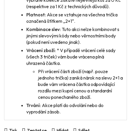
(respektive za 1 Kč z technických důvodů).
Platnost:
Akce se vztahuje na všechna trička
označená štítkem „2+1“.
Kombinace slev:
Tuto akci nelze kombinovat s
jinými slevovými kódy nebo věrnostními body
(pokud není uvedeno jinak).
Vrácení zboží:
* V případě vrácení
celé sady
(všech 3 triček) vám bude vrácena plná
uhrazená částka.
Při vrácení
části zboží
(např. pouze
jednoho trička) zaniká nárok na slevu 2+1 a
bude vám vrácena částka odpovídající
rozdílu mezi kupní cenou a standardní
cenou ponechaného zboží.
Trvání:
Akce platí do odvolání nebo do
vyprodání zásob.
Tisk
Zeptat se
Hlídat
Sdílet