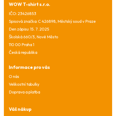
í
WOW T-shirt s.r.o.
IČO: 23426853
Spisová značka: C 426898, Městský soud v Praze
Den zápisu: 15. 7. 2025
Školská 660/3, Nové Město
110 00 Praha 1
Česká republika
Informace pro vás
O nás
Velikostní tabulky
Doprava a platba
Váš nákup