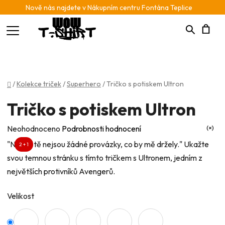
Nově nás najdete v Nákupním centru Fontána Teplice
Hledat
N
K
Domů
/
Kolekce triček
/
Superhero
/
Tričko s potiskem Ultron
Tričko s potiskem Ultron
Průměrné
Neohodnoceno
Podrobnosti hodnocení
hodnocení
"Na světě nejsou žádné provázky, co by mě držely." Ukažte
2 + 1
produktu
svou temnou stránku s tímto tričkem s Ultronem, jedním z
je
největších protivníků Avengerů.
0,0
z
Velikost
5
hvězdiček.