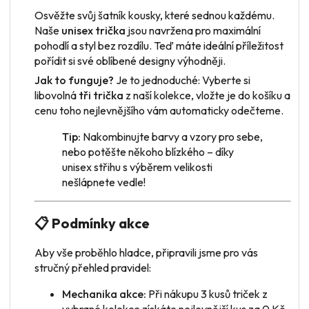
Osvěžte svůj šatník kousky, které sednou každému.
Naše
unisex trička
jsou navržena pro maximální
pohodlí a styl bez rozdílu. Teď máte ideální příležitost
pořídit si své oblíbené designy výhodněji.
Jak to funguje?
Je to jednoduché: Vyberte si
libovolná
tři trička
z naší kolekce, vložte je do košíku a
cenu toho nejlevnějšího vám automaticky odečteme.
Tip:
Nakombinujte barvy a vzory pro sebe,
nebo potěšte někoho blízkého – díky
unisex střihu s výběrem velikosti
nešlápnete vedle!
📋 Podmínky akce
Aby vše proběhlo hladce, připravili jsme pro vás
stručný přehled pravidel:
Mechanika akce:
Při nákupu 3 kusů triček z
vybrané kolekce získáte nejlevnější kus za 0 Kč