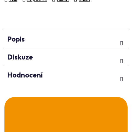
Popis
Diskuze
Hodnocení
Z
á
p
a
t