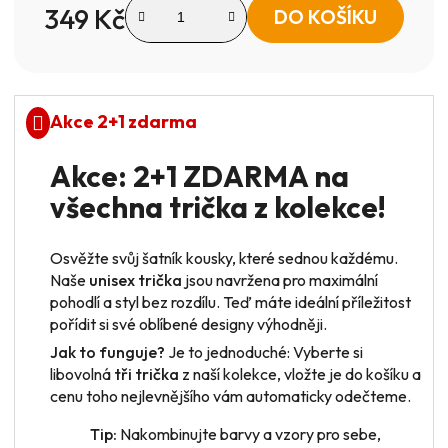
349 Kč
DO KOŠÍKU
Měrná cena:
Akce 2+1 zdarma
Akce: 2+1 ZDARMA na
všechna trička z kolekce!
Osvěžte svůj šatník kousky, které sednou každému.
Naše
unisex trička
jsou navržena pro maximální
pohodlí a styl bez rozdílu. Teď máte ideální příležitost
pořídit si své oblíbené designy výhodněji.
Jak to funguje?
Je to jednoduché: Vyberte si
libovolná
tři trička
z naší kolekce, vložte je do košíku a
cenu toho nejlevnějšího vám automaticky odečteme.
Tip:
Nakombinujte barvy a vzory pro sebe,