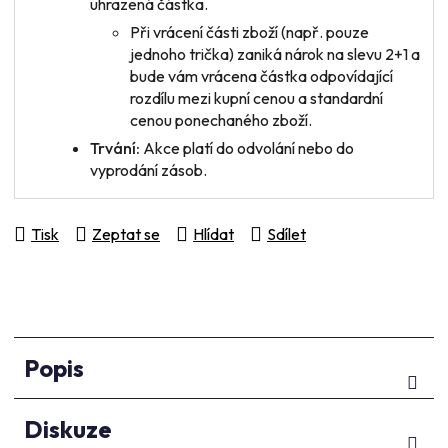
uhrazená částka.
Při vrácení
části zboží
(např. pouze
jednoho trička) zaniká nárok na slevu 2+1 a
bude vám vrácena částka odpovídající
rozdílu mezi kupní cenou a standardní
cenou ponechaného zboží.
Trvání:
Akce platí do odvolání nebo do
vyprodání zásob.
Tisk
Zeptat se
Hlídat
Sdílet
Popis
Diskuze