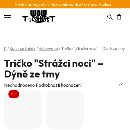
Nově nás najdete v Nákupním centru Fontána Teplice
Hledat
N
K
Domů
/
Kolekce triček
/
Halloween
/
Tričko "Strážci noci" – Dýně ze tmy
Tričko "Strážci noci" –
Dýně ze tmy
Průměrné
Neohodnoceno
Podrobnosti hodnocení
hodnocení
2 + 1
produktu
je
0,0
z