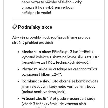
nebo potěšte někoho blízkého – díky
unisex střihu s výběrem velikosti
nešlápnete vedle!
📋 Podmínky akce
Aby vše proběhlo hladce, připravili jsme pro vás
stručný přehled pravidel:
Mechanika akce:
Při nákupu 3 kusů triček z
vybrané kolekce získáte nejlevnější kus za 0 Kč
(respektive za 1 Kč z technických důvodů).
Platnost:
Akce se vztahuje na všechna trička
označená štítkem „2+1“.
Kombinace slev:
Tuto akci nelze kombinovat s
jinými slevovými kódy nebo věrnostními body
(pokud není uvedeno jinak).
Vrácení zboží:
* V případě vrácení
celé sady
(všech 3 triček) vám bude vrácena plná