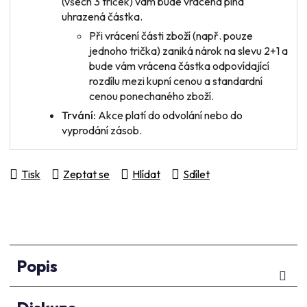
(všech 3 triček) vám bude vrácena plná
uhrazená částka.
Při vrácení
části zboží
(např. pouze
jednoho trička) zaniká nárok na slevu 2+1 a
bude vám vrácena částka odpovídající
rozdílu mezi kupní cenou a standardní
cenou ponechaného zboží.
Trvání:
Akce platí do odvolání nebo do
vyprodání zásob.
Tisk
Zeptat se
Hlídat
Sdílet
Popis