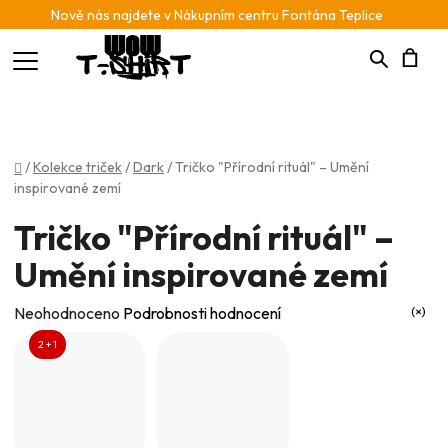
Nově nás najdete v Nákupním centru Fontána Teplice
Hledat
N
K
Domů
/
Kolekce triček
/
Dark
/
Tričko "Přírodní rituál" – Umění
inspirované zemí
Tričko "Přírodní rituál" –
Umění inspirované zemí
Průměrné
Neohodnoceno
Podrobnosti hodnocení
hodnocení
2 + 1
produktu
je
0,0
z