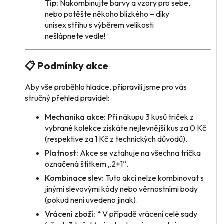
Tip:
Nakombinujte barvy a vzory pro sebe,
nebo potěšte někoho blízkého – díky
unisex střihu s výběrem velikosti
nešlápnete vedle!
📋 Podmínky akce
Aby vše proběhlo hladce, připravili jsme pro vás
stručný přehled pravidel:
Mechanika akce:
Při nákupu 3 kusů triček z
vybrané kolekce získáte nejlevnější kus za 0 Kč
(respektive za 1 Kč z technických důvodů).
Platnost:
Akce se vztahuje na všechna trička
označená štítkem „2+1“.
Kombinace slev:
Tuto akci nelze kombinovat s
jinými slevovými kódy nebo věrnostními body
(pokud není uvedeno jinak).
Vrácení zboží:
* V případě vrácení
celé sady