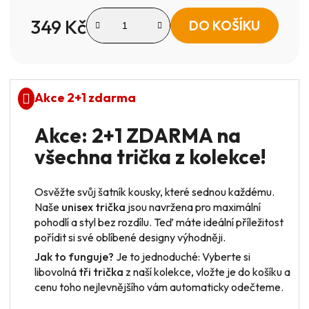
349 Kč
DO KOŠÍKU
Měrná cena:
Akce 2+1 zdarma
Akce: 2+1 ZDARMA na
všechna trička z kolekce!
Osvěžte svůj šatník kousky, které sednou každému.
Naše
unisex trička
jsou navržena pro maximální
pohodlí a styl bez rozdílu. Teď máte ideální příležitost
pořídit si své oblíbené designy výhodněji.
Jak to funguje?
Je to jednoduché: Vyberte si
libovolná
tři trička
z naší kolekce, vložte je do košíku a
cenu toho nejlevnějšího vám automaticky odečteme.