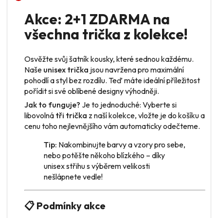
Akce: 2+1 ZDARMA na
všechna trička z kolekce!
Osvěžte svůj šatník kousky, které sednou každému.
Naše
unisex trička
jsou navržena pro maximální
pohodlí a styl bez rozdílu. Teď máte ideální příležitost
pořídit si své oblíbené designy výhodněji.
Jak to funguje?
Je to jednoduché: Vyberte si
libovolná
tři trička
z naší kolekce, vložte je do košíku a
cenu toho nejlevnějšího vám automaticky odečteme.
Tip:
Nakombinujte barvy a vzory pro sebe,
nebo potěšte někoho blízkého – díky
unisex střihu s výběrem velikosti
nešlápnete vedle!
📋 Podmínky akce