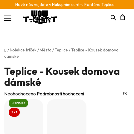
Nově nás najdete v Nákupním centru Fontána Teplice
Hledat
N
K
Domů
/
Kolekce triček
/
Města
/
Teplice
/
Teplice - Kousek domova
dámské
Teplice - Kousek domova
dámské
Průměrné
Neohodnoceno
Podrobnosti hodnocení
hodnocení
NOVINKA
produktu
2 + 1
je
0,0
z