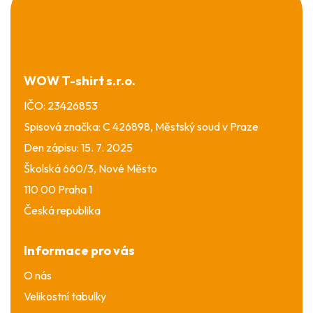
á
p
a
t
í
WOW T-shirt s.r.o.
IČO: 23426853
Spisová značka: C 426898, Městský soud v Praze
Den zápisu: 15. 7. 2025
Školská 660/3, Nové Město
110 00 Praha 1
Česká republika
Informace pro vás
O nás
Velikostní tabulky