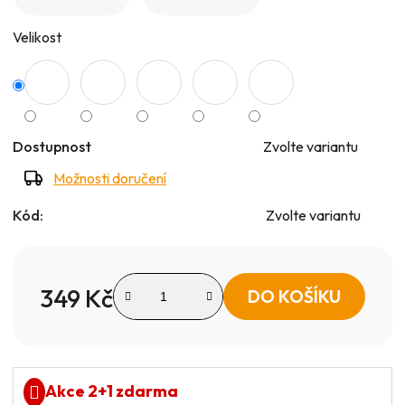
5
Velikost
hvězdiček.
Dostupnost
Zvolte variantu
Možnosti doručení
Kód:
Zvolte variantu
349 Kč
DO KOŠÍKU
Měrná cena:
Akce 2+1 zdarma