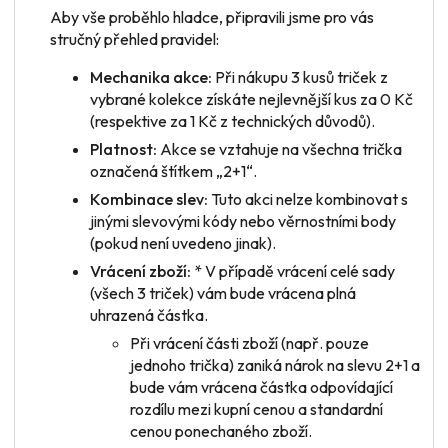
Aby vše proběhlo hladce, připravili jsme pro vás
stručný přehled pravidel:
Mechanika akce:
Při nákupu 3 kusů triček z
vybrané kolekce získáte nejlevnější kus za 0 Kč
(respektive za 1 Kč z technických důvodů).
Platnost:
Akce se vztahuje na všechna trička
označená štítkem „2+1“.
Kombinace slev:
Tuto akci nelze kombinovat s
jinými slevovými kódy nebo věrnostními body
(pokud není uvedeno jinak).
Vrácení zboží:
* V případě vrácení
celé sady
(všech 3 triček) vám bude vrácena plná
uhrazená částka.
Při vrácení
části zboží
(např. pouze
jednoho trička) zaniká nárok na slevu 2+1 a
bude vám vrácena částka odpovídající
rozdílu mezi kupní cenou a standardní
cenou ponechaného zboží.