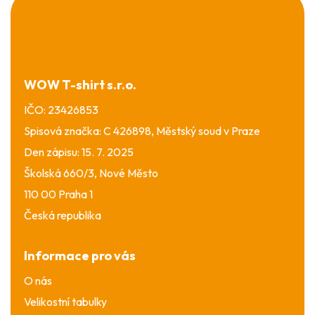
á
p
a
t
í
WOW T-shirt s.r.o.
IČO: 23426853
Spisová značka: C 426898, Městský soud v Praze
Den zápisu: 15. 7. 2025
Školská 660/3, Nové Město
110 00 Praha 1
Česká republika
Informace pro vás
O nás
Velikostní tabulky