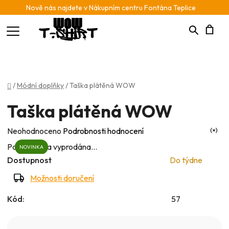
Nově nás najdete v Nákupním centru Fontána Teplice
Hledat
N
K
Domů
/
Módní doplňky
/
Taška plátěná WOW
Taška plátěná WOW
Průměrné
Neohodnoceno
Podrobnosti hodnocení
hodnocení
Položka byla vyprodána…
NOVINKA
produktu
Dostupnost
Do týdne
je
Možnosti doručení
0,0
Kód:
57
z
5
hvězdiček.