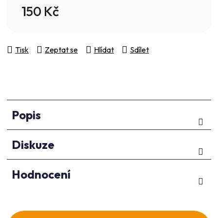
150 Kč
Měrná cena:
Tisk
Zeptat se
Hlídat
Sdílet
Popis
Diskuze
Hodnocení
Z