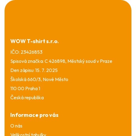
Z
á
p
a
t
í
WOW T-shirt s.r.o.
IČO: 23426853
Spisová značka: C 426898, Městský soud v Praze
Den zápisu: 15. 7. 2025
Školská 660/3, Nové Město
110 00 Praha 1
Česká republika
Informace pro vás
O nás
Velikostní tabulky