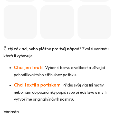
Čistý základ, nebo plátno pro tvůj nápad?
Zvol si variantu,
která ti vyhovuje:
Chci jen textil
:
Vyber si barvu a velikost a užívej si
pohodlí kvalitního střihu bez potisku.
Chci textil s potiskem
:
Přidej svůj vlastní motiv,
nebo nám do poznámky popiš svou představu a my ti
vytvoříme originální návrh na míru.
Varianta