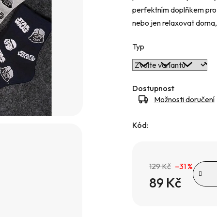
perfektním doplňkem pro 
hvězdiček.
nebo jen relaxovat doma, 
Typ
Dostupnost
Možnosti doručení
Kód:
129 Kč
–31 %
89 Kč
Měrná cena: