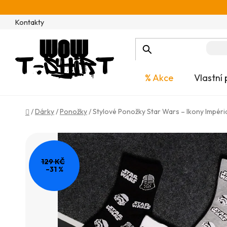
Přejít
na
Kontakty
obsah
% Akce
Vlastní 
Domů
/
Dárky
/
Ponožky
/
Stylové Ponožky Star Wars – Ikony Impéri
129 KČ
–31 %