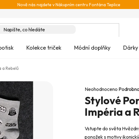
Nově nás najdete v Nákupním centru Fontána Teplice
potisk
Kolekce triček
Módní doplňky
Dárky
a a Rebelů
Průměrné
Neohodnoceno
Podrobno
Stylové Po
hodnocení
produktu
Impéria a 
je
0,0
Vstupte do světa Hvězdný
z
ponožek s motivy ikonick
5