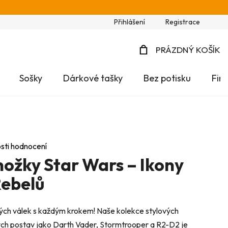
Přihlášení
Registrace
PRÁZDNÝ KOŠÍK
NÁKUPNÍ
Sošky
Dárkové tašky
Bez potisku
Fir
KOŠÍK
sti hodnocení
nožky Star Wars – Ikony
Rebelů
ch válek s každým krokem! Naše kolekce stylových
ých postav jako Darth Vader, Stormtrooper a R2-D2 je