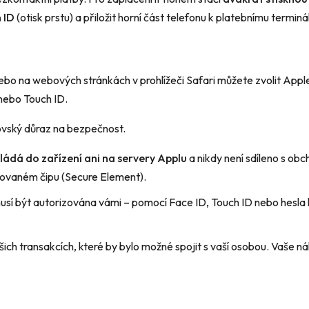
 ID
(otisk prstu) a přiložit horní část telefonu k platebnímu termi
nebo na webových stránkách v prohlížeči Safari můžete zvolit App
nebo Touch ID.
vský důraz na bezpečnost.
ládá do zařízení ani na servery Applu
a nikdy není sdíleno s obc
izovaném čipu (Secure Element).
sí být autorizována vámi – pomocí Face ID, Touch ID nebo hesla k 
ch transakcích, které by bylo možné spojit s vaší osobou. Vaše n