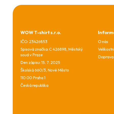
Z
á
p
a
WOW T-shirt s.r.o.
Inform
t
í
IČO: 23426853
O nás
Spisová značka: C 426898, Městský
Velikostn
soud v Praze
Doprava 
Den zápisu: 15. 7. 2025
Školská 660/3, Nové Město
110 00 Praha 1
Česká republika