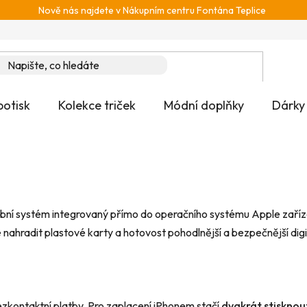
Nově nás najdete v Nákupním centru Fontána Teplice
potisk
Kolekce triček
Módní doplňky
Dárky
ební systém integrovaný přímo do operačního systému Apple zařízen
 nahradit plastové karty a hotovost pohodlnější a bezpečnější digit
zkontaktní platby. Pro zaplacení iPhonem stačí
dvakrát stisknout