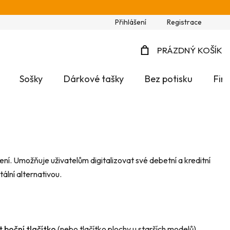
Přihlášení
Registrace
PRÁZDNÝ KOŠÍK
NÁKUPNÍ
Sošky
Dárkové tašky
Bez potisku
Fir
KOŠÍK
í. Umožňuje uživatelům digitalizovat své debetní a kreditní
ální alternativou.
 boční tlačítko
(nebo tlačítko plochy u starších modelů),