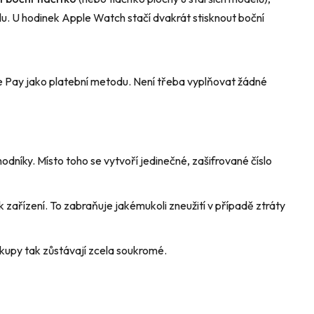
nálu. U hodinek Apple Watch stačí dvakrát stisknout boční
le Pay jako platební metodu. Není třeba vyplňovat žádné
hodníky. Místo toho se vytvoří jedinečné, zašifrované číslo
zařízení. To zabraňuje jakémukoli zneužití v případě ztráty
ákupy tak zůstávají zcela soukromé.