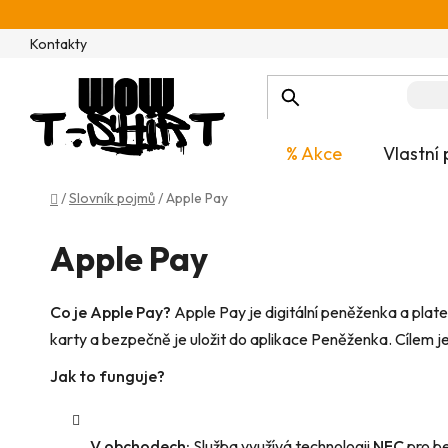
Přejít
na
Kontakty
obsah
% Akce
Vlastní 
Domů
/
Slovník pojmů
/
Apple Pay
Apple Pay
Co je Apple Pay?
Apple Pay je digitální peněženka a plat
karty a bezpečně je uložit do aplikace Peněženka. Cílem je
Jak to funguje?
V obchodech:
Služba využívá technologii
NFC
pro be