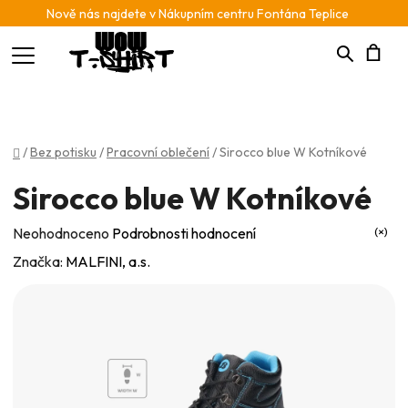
Nově nás najdete v Nákupním centru Fontána Teplice
Hledat
N
K
Domů
/
Bez potisku
/
Pracovní oblečení
/
Sirocco blue W Kotníkové
Sirocco blue W Kotníkové
Průměrné
Neohodnoceno
Podrobnosti hodnocení
hodnocení
Značka:
MALFINI, a.s.
produktu
je
0,0
z
5
hvězdiček.