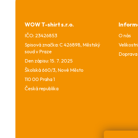
Z
á
p
a
WOW T-shirt s.r.o.
Inform
t
í
IČO: 23426853
O nás
Spisová značka: C 426898, Městský
Velikostn
soud v Praze
Doprava 
Den zápisu: 15. 7. 2025
Školská 660/3, Nové Město
110 00 Praha 1
Česká republika