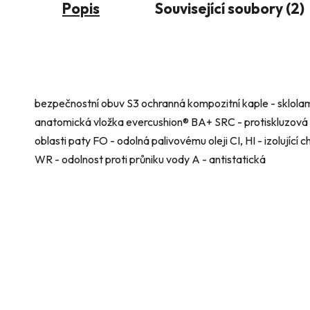
Popis
Související soubory (2)
bezpečnostní obuv S3 ochranná kompozitní kaple - sklolami
anatomická vložka evercushion® BA+ SRC - protiskluzová
oblasti paty FO - odolná palivovému oleji CI, HI - izolujíc
WR - odolnost proti průniku vody A - antistatická