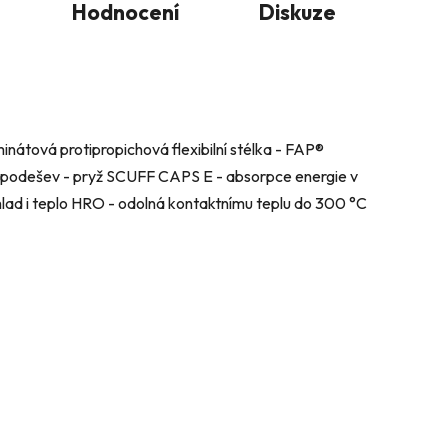
Hodnocení
Diskuze
nátová protipropichová flexibilní stélka - FAP®
 podešev - pryž SCUFF CAPS E - absorpce energie v
í chlad i teplo HRO - odolná kontaktnímu teplu do 300 °C