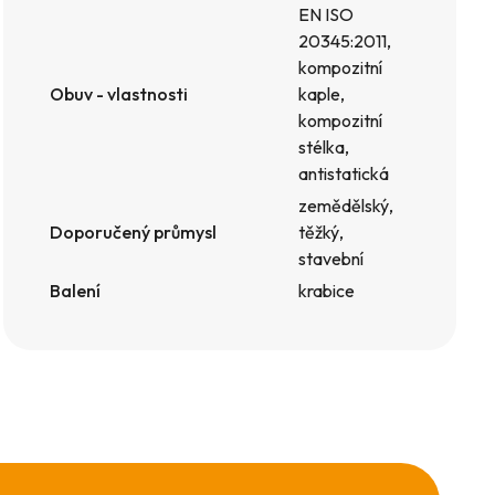
EN ISO
20345:2011,
kompozitní
Obuv - vlastnosti
kaple,
kompozitní
stélka,
antistatická
zemědělský,
Doporučený průmysl
těžký,
stavební
Balení
krabice