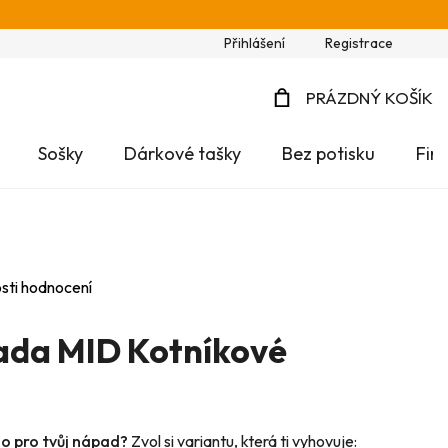
Přihlášení
Registrace
PRÁZDNÝ KOŠÍK
NÁKUPNÍ
Sošky
Dárkové tašky
Bez potisku
Fir
KOŠÍK
sti hodnocení
ada MID Kotníkové
no pro tvůj nápad?
Zvol si variantu, která ti vyhovuje: