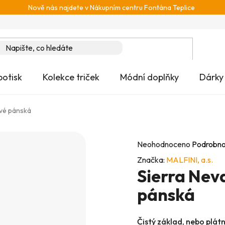
Nově nás najdete v Nákupním centru Fontána Teplice
potisk
Kolekce triček
Módní doplňky
Dárky
ové pánská
Průměrné
Neohodnoceno
Podrobno
hodnocení
Značka:
MALFINI, a.s.
Sierra Nev
produktu
je
pánská
0,0
z
Čistý základ, nebo plát
5