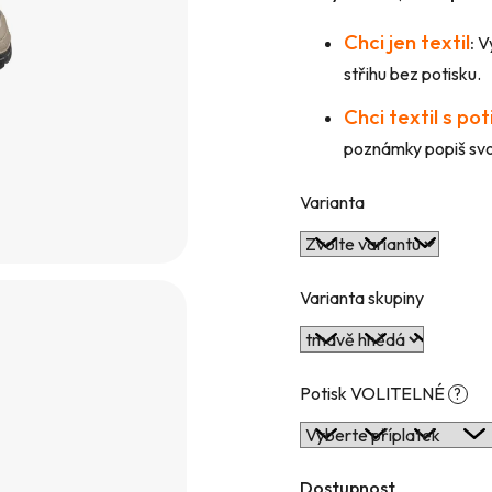
hvězdiček.
Chci jen textil
:
Vy
střihu bez potisku.
Chci textil s po
poznámky popiš svou
Varianta
Varianta skupiny
Potisk VOLITELNÉ
?
Dostupnost