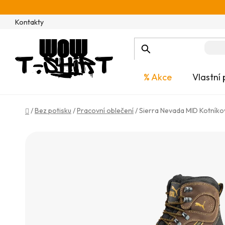
Přejít
na
Kontakty
obsah
% Akce
Vlastní 
Domů
/
Bez potisku
/
Pracovní oblečení
/
Sierra Nevada MID Kotník