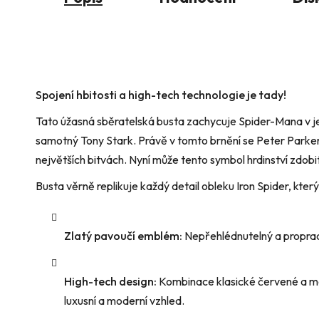
Spojení hbitosti a high-tech technologie je tady!
Tato úžasná sběratelská busta zachycuje Spider-Mana v jeh
samotný Tony Stark. Právě v tomto brnění se Peter Parke
největších bitvách. Nyní může tento symbol hrdinství zdobit 
Busta věrně replikuje každý detail obleku Iron Spider, který 
Zlatý pavoučí emblém:
Nepřehlédnutelný a proprac
High-tech design:
Kombinace klasické červené a mo
luxusní a moderní vzhled.