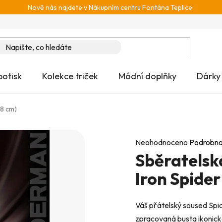
Nově nás najdete v Nákupním centru Fontána Teplice
potisk
Kolekce triček
Módní doplňky
Dárky
18 cm)
Průměrné
Neohodnoceno
Podrobno
Sběratelsk
hodnocení
produktu
Iron Spider
je
0,0
Váš přátelský soused Spid
z
zpracovaná busta ikonické
5