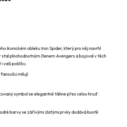
o ikonickém obleku Iron Spider, který pro něj navrhl
r stal plnohodnotným členem Avengers a bojoval v těch
i vaši poličku.
fanoušci milují:
ovaný symbol se elegantně táhne přes celou hruď.
dré barvy se zářivými zlatými prvky dodává bustě