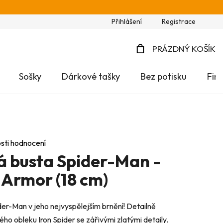
Přihlášení
Registrace
PRÁZDNÝ KOŠÍK
NÁKUPNÍ
Sošky
Dárkové tašky
Bez potisku
Fir
KOŠÍK
sti hodnocení
á busta Spider-Man -
 Armor (18 cm)
er-Man v jeho nejvyspělejším brnění! Detailně
ho obleku Iron Spider se zářivými zlatými detaily.