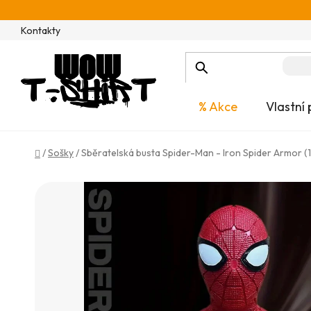
Přejít
na
Kontakty
obsah
% Akce
Vlastní 
Domů
/
Sošky
/
Sběratelská busta Spider-Man - Iron Spider Armor (