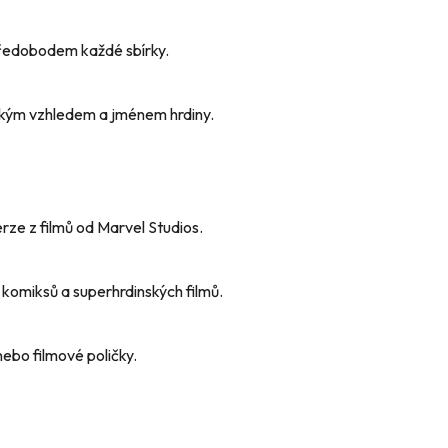
tředobodem každé sbírky.
ckým vzhledem a jménem hrdiny.
ze z filmů od Marvel Studios.
e komiksů a superhrdinských filmů.
nebo filmové poličky.