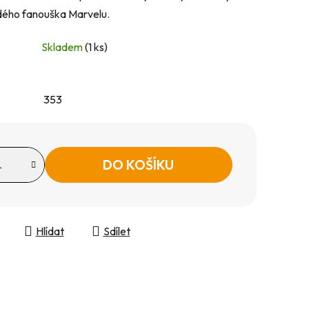
dého fanouška Marvelu.
Skladem
(1 ks)
353
DO KOŠÍKU
Hlídat
Sdílet