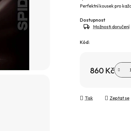
Perfektní kousek pro kaž
hvězdiček.
Dostupnost
Možnosti doručení
Kód:
860 Kč
Měrná cena:
Tisk
Zeptat se