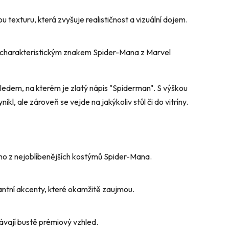
texturu, která zvyšuje realističnost a vizuální dojem.
u charakteristickým znakem Spider-Mana z Marvel
ledem, na kterém je zlatý nápis "Spiderman". S výškou
ikl, ale zároveň se vejde na jakýkoliv stůl či do vitríny.
oho z nejoblíbenějších kostýmů Spider-Mana.
antní akcenty, které okamžitě zaujmou.
dávají bustě prémiový vzhled.