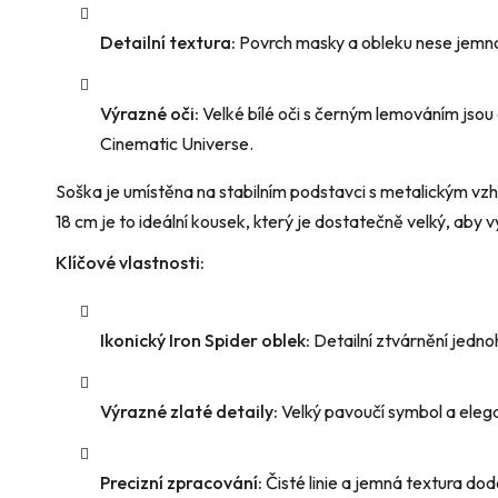
Detailní textura:
Povrch masky a obleku nese jemnou 
Výrazné oči:
Velké bílé oči s černým lemováním jso
Cinematic Universe.
Soška je umístěna na stabilním podstavci s metalickým vzh
18 cm je to ideální kousek, který je dostatečně velký, aby vyn
Klíčové vlastnosti:
Ikonický Iron Spider oblek:
Detailní ztvárnění jedn
Výrazné zlaté detaily:
Velký pavoučí symbol a eleg
Precizní zpracování:
Čisté linie a jemná textura do