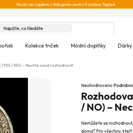
Nově nás najdete v Nákupním centru Fontána Teplice
potisk
Kolekce triček
Módní doplňky
Dárky
 (YES / NO) – Nechte osud rozhodnout!
Průměrné
Neohodnoceno
Podrobno
Rozhodovac
hodnocení
produktu
/ NO) – Ne
je
0,0
Nemůžete se rozhodnout, z
z
doma? Pro všechny, kteří o
5