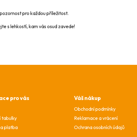
pozornost pro každou příležitost.
jte s lehkostí, kam vás osud zavede!
ace pro vás
Váš nákup
Obchodní podmínky
í tabulky
Reklamace a vrácení
a platba
Ochrana osobních údajů