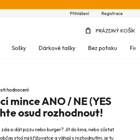
Přihlášení
Registrace
PRÁZDNÝ KOŠÍK
NÁKUPNÍ
Sošky
Dárkové tašky
Bez potisku
Fir
KOŠÍK
sti hodnocení
í mince ANO / NE (YES
chte osud rozhodnout!
da si dát pizzu nebo burger? Jít do kina, nebo zůstat
bčas stojí na křižovatce a váhají s rozhodnutím, je tu