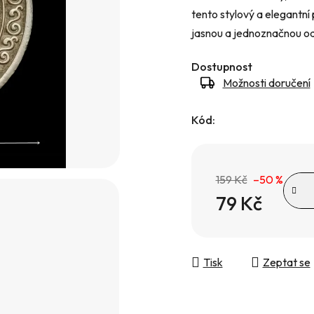
tento stylový a elegantní
hvězdiček.
jasnou a jednoznačnou o
Dostupnost
Možnosti doručení
Kód:
159 Kč
–50 %
79 Kč
Měrná cena:
Tisk
Zeptat se