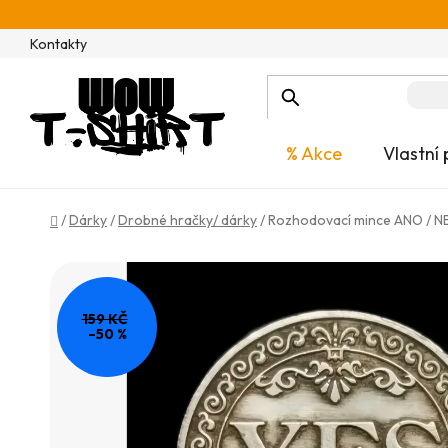
Přejít
na
Kontakty
obsah
% Akce
Vlastní 
Domů
/
Dárky
/
Drobné hračky/ dárky
/
Rozhodovací mince ANO / NE
159 KČ
–50 %