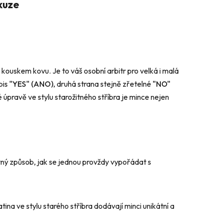
kuze
ouskem kovu. Je to váš osobní arbitr pro velká i malá
pis
"YES" (ANO)
, druhá strana stejně zřetelné
"NO"
úpravě ve stylu starožitného stříbra je mince nejen
ný způsob, jak se jednou provždy vypořádat s
atina ve stylu starého stříbra dodávají minci unikátní a