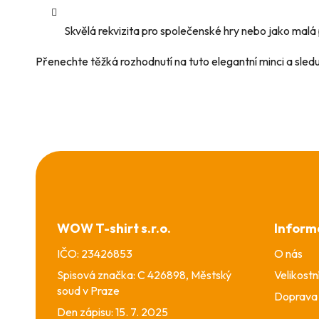
Skvělá rekvizita pro společenské hry nebo jako malá 
Přenechte těžká rozhodnutí na tuto elegantní minci a sledu
Z
á
p
a
WOW T-shirt s.r.o.
Inform
t
í
IČO: 23426853
O nás
Spisová značka: C 426898, Městský
Velikostn
soud v Praze
Doprava 
Den zápisu: 15. 7. 2025