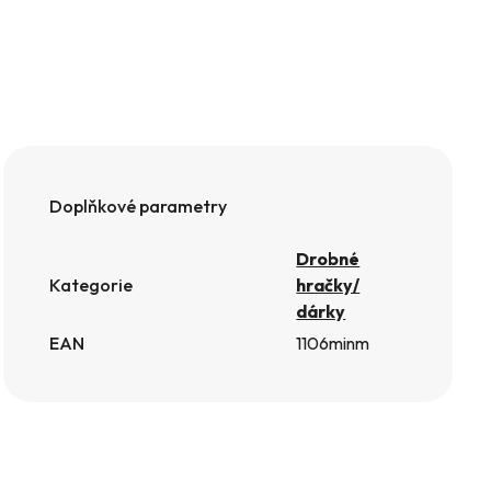
Doplňkové parametry
Drobné
Kategorie
hračky/
dárky
EAN
1106minm