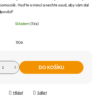
 pomocník. Hoďte si mincí a nechte osud, aby vám dal
dpověď!
Skladem
(1 ks)
1106
DO KOŠÍKU
Hlídat
Sdílet