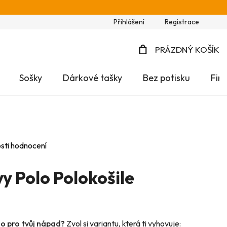
Přihlášení
Registrace
PRÁZDNÝ KOŠÍK
NÁKUPNÍ
Sošky
Dárkové tašky
Bez potisku
Fir
KOŠÍK
sti hodnocení
y Polo Polokošile
no pro tvůj nápad?
Zvol si variantu, která ti vyhovuje: