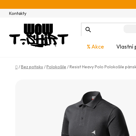
Přejít
na
Kontakty
obsah
% Akce
Vlastní 
Domů
/
Bez potisku
/
Polokošile
/
Resist Heavy Polo Polokošile páns