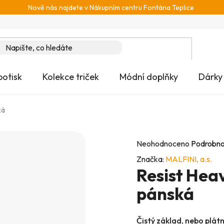
Nově nás najdete v Nákupním centru Fontána Teplice
potisk
Kolekce triček
Módní doplňky
Dárky
ká
Průměrné
Neohodnoceno
Podrobno
hodnocení
Značka:
MALFINI, a.s.
Resist Heav
produktu
je
pánská
0,0
z
Čistý základ, nebo plát
5