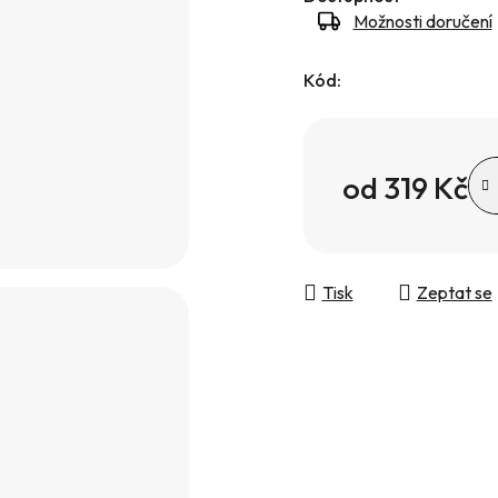
Možnosti doručení
Kód:
od
319 Kč
Měrná cena:
Tisk
Zeptat se