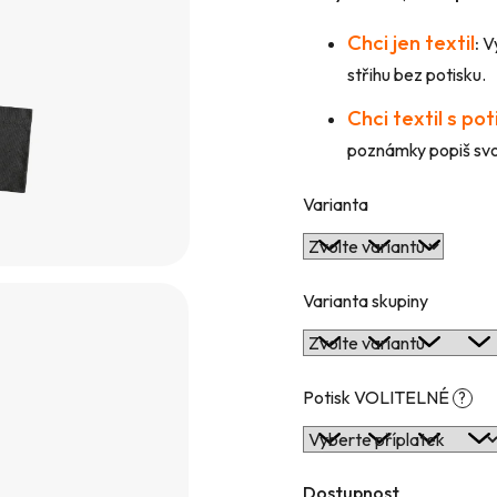
hvězdiček.
Chci jen textil
:
Vy
střihu bez potisku.
Chci textil s po
poznámky popiš svou
Varianta
Varianta skupiny
Potisk VOLITELNÉ
?
Dostupnost