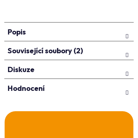
Popis
Související soubory (2)
Diskuze
Hodnocení
Z
á
p
a