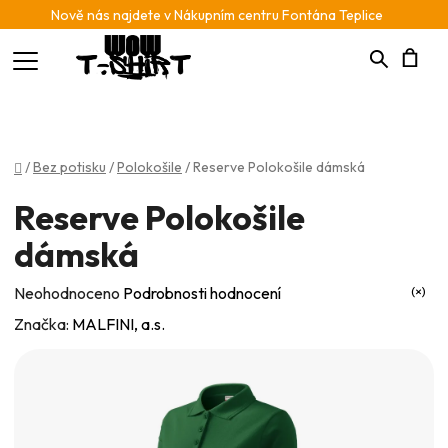
Nově nás najdete v Nákupním centru Fontána Teplice
Hledat
N
K
Domů
/
Bez potisku
/
Polokošile
/
Reserve Polokošile dámská
Reserve Polokošile
dámská
Průměrné
Neohodnoceno
Podrobnosti hodnocení
hodnocení
Značka:
MALFINI, a.s.
produktu
je
0,0
z