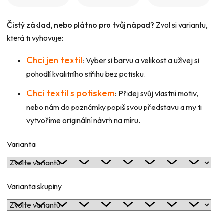
Čistý základ, nebo plátno pro tvůj nápad?
Zvol si variantu,
která ti vyhovuje:
Chci jen textil
:
Vyber si barvu a velikost a užívej si
pohodlí kvalitního střihu bez potisku.
Chci textil s potiskem
:
Přidej svůj vlastní motiv,
nebo nám do poznámky popiš svou představu a my ti
vytvoříme originální návrh na míru.
Varianta
Varianta skupiny