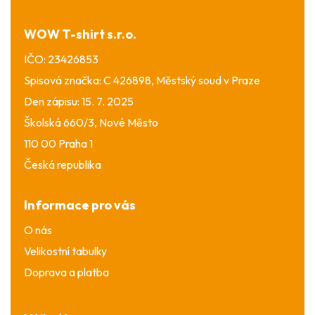
t
í
WOW T-shirt s.r.o.
IČO: 23426853
Spisová značka: C 426898, Městský soud v Praze
Den zápisu: 15. 7. 2025
Školská 660/3, Nové Město
110 00 Praha 1
Česká republika
Informace pro vás
O nás
Velikostní tabulky
Doprava a platba