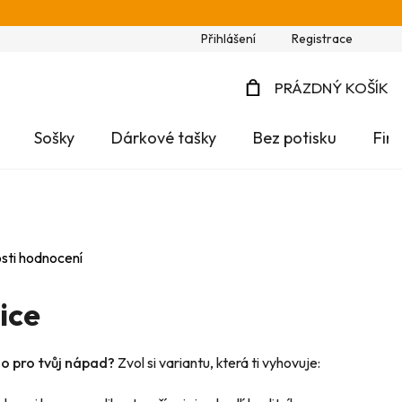
Přihlášení
Registrace
PRÁZDNÝ KOŠÍK
NÁKUPNÍ
Sošky
Dárkové tašky
Bez potisku
Fir
KOŠÍK
sti hodnocení
ice
no pro tvůj nápad?
Zvol si variantu, která ti vyhovuje: