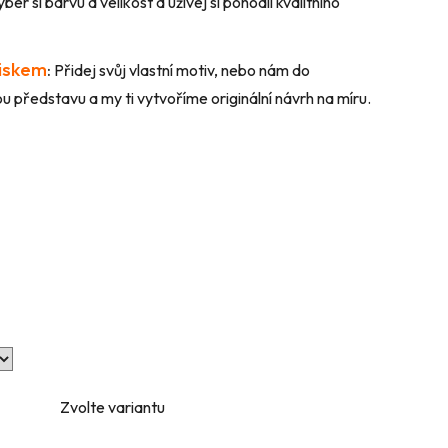
ber si barvu a velikost a užívej si pohodlí kvalitního
tiskem
:
Přidej svůj vlastní motiv, nebo nám do
 představu a my ti vytvoříme originální návrh na míru.
Zvolte variantu