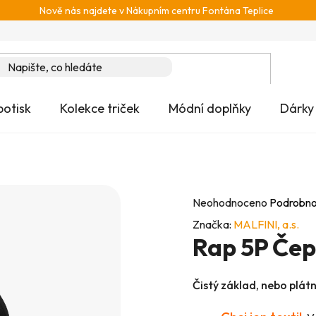
Nově nás najdete v Nákupním centru Fontána Teplice
potisk
Kolekce triček
Módní doplňky
Dárky
Průměrné
Neohodnoceno
Podrobno
hodnocení
Značka:
MALFINI, a.s.
Rap 5P Čep
produktu
je
0,0
Čistý základ, nebo plát
z
5