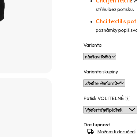
Chci jen textil
:
Vy
hvězdiček.
střihu bez potisku.
Chci textil s po
poznámky popiš svou
Varianta
Varianta skupiny
Potisk VOLITELNÉ
?
Dostupnost
Možnosti doručení