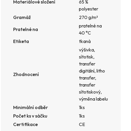
Materiálové složení
65 %
polyester
Gramáž
270 g/m²
pratelné na
Pratelné na
40 °C
Etiketa
tkaná
výšivka,
sítotisk,
transfer
digitální, litho
Zhodnocení
transfer,
transfer
sítotiskový,
výměna labelu
Minimální odběr
1ks
Počet ks v sáčku
1ks
Certifikace
CE