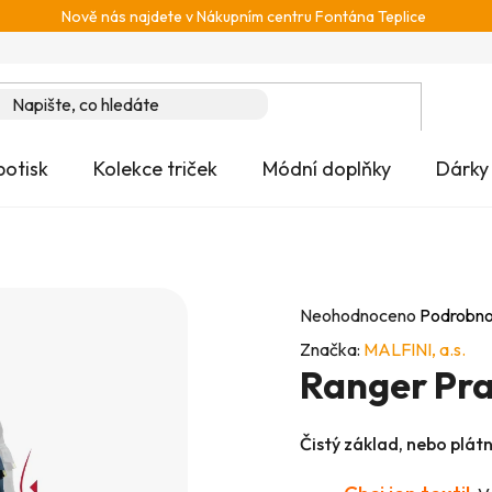
Nově nás najdete v Nákupním centru Fontána Teplice
potisk
Kolekce triček
Módní doplňky
Dárky
Průměrné
Neohodnoceno
Podrobno
hodnocení
Značka:
MALFINI, a.s.
Ranger Pra
produktu
je
0,0
Čistý základ, nebo plát
z
5