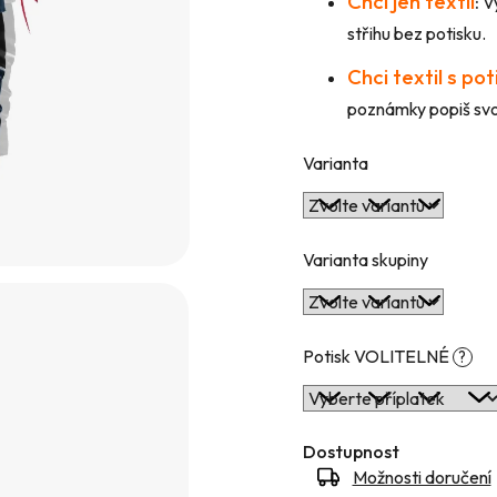
Chci jen textil
:
Vy
hvězdiček.
střihu bez potisku.
Chci textil s po
poznámky popiš svou
Varianta
Varianta skupiny
Potisk VOLITELNÉ
?
Dostupnost
Možnosti doručení