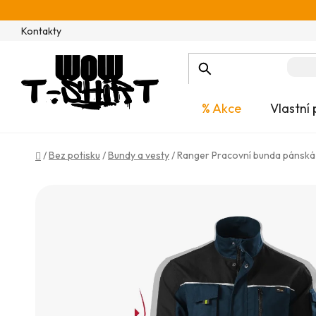
Přejít
na
Kontakty
obsah
% Akce
Vlastní 
Domů
/
Bez potisku
/
Bundy a vesty
/
Ranger Pracovní bunda pánská