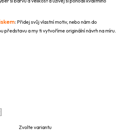
ber si barvu a velikost a užívej si pohodlí kvalitního
tiskem
:
Přidej svůj vlastní motiv, nebo nám do
 představu a my ti vytvoříme originální návrh na míru.
Zvolte variantu