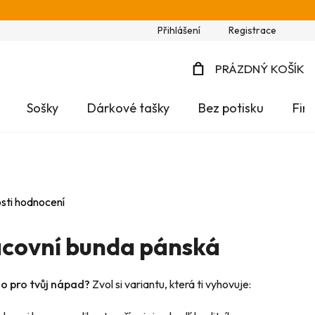
Přihlášení
Registrace
PRÁZDNÝ KOŠÍK
NÁKUPNÍ
Sošky
Dárkové tašky
Bez potisku
Fir
KOŠÍK
sti hodnocení
covní bunda pánská
no pro tvůj nápad?
Zvol si variantu, která ti vyhovuje: