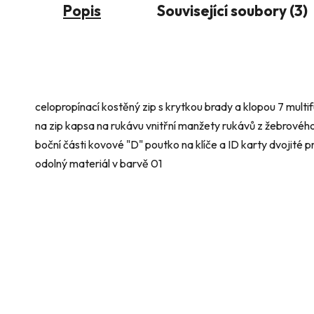
Popis
Související soubory (3)
celopropínací kostěný zip s krytkou brady a klopou 7 mult
na zip kapsa na rukávu vnitřní manžety rukávů z žebrového 
boční části kovové "D" poutko na klíče a ID karty dvojité pr
odolný materiál v barvě 01