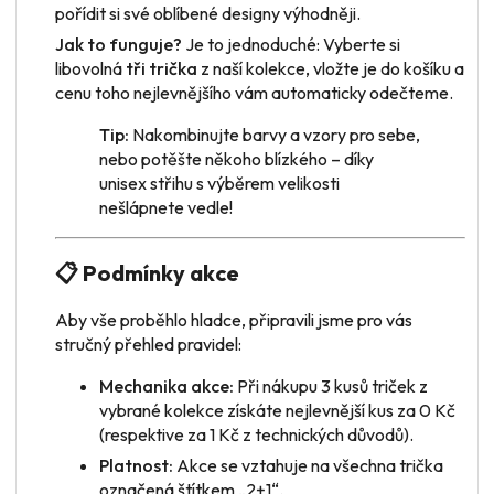
pořídit si své oblíbené designy výhodněji.
Jak to funguje?
Je to jednoduché: Vyberte si
libovolná
tři trička
z naší kolekce, vložte je do košíku a
cenu toho nejlevnějšího vám automaticky odečteme.
Tip:
Nakombinujte barvy a vzory pro sebe,
nebo potěšte někoho blízkého – díky
unisex střihu s výběrem velikosti
nešlápnete vedle!
📋 Podmínky akce
Aby vše proběhlo hladce, připravili jsme pro vás
stručný přehled pravidel:
Mechanika akce:
Při nákupu 3 kusů triček z
vybrané kolekce získáte nejlevnější kus za 0 Kč
(respektive za 1 Kč z technických důvodů).
Platnost:
Akce se vztahuje na všechna trička
označená štítkem „2+1“.