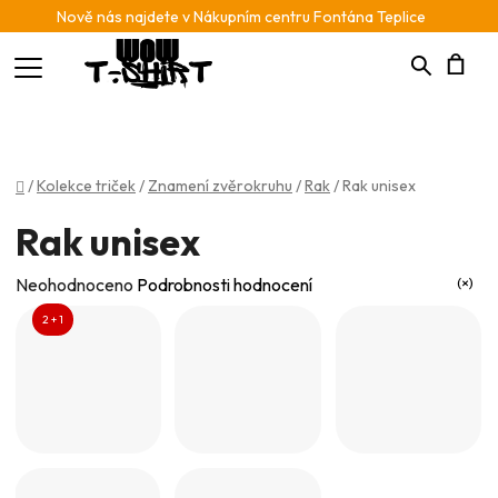
Nově nás najdete v Nákupním centru Fontána Teplice
Hledat
N
K
Domů
/
Kolekce triček
/
Znamení zvěrokruhu
/
Rak
/
Rak unisex
Rak unisex
Průměrné
Neohodnoceno
Podrobnosti hodnocení
hodnocení
2 + 1
produktu
je
0,0
z
5
hvězdiček.