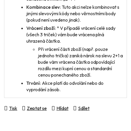
Kombinace slev:
Tuto akci nelze kombinovat s
jinými slevovými kódy nebo věrnostními body
(pokud není uvedeno jinak).
Vrácení zboží:
* V případě vrácení
celé sady
(všech 3 triček) vám bude vrácena plná
uhrazená částka.
Při vrácení
části zboží
(např. pouze
jednoho trička) zaniká nárok na slevu 2+1 a
bude vám vrácena částka odpovídající
rozdílu mezi kupní cenou a standardní
cenou ponechaného zboží.
Trvání:
Akce platí do odvolání nebo do
vyprodání zásob.
Tisk
Zeptat se
Hlídat
Sdílet